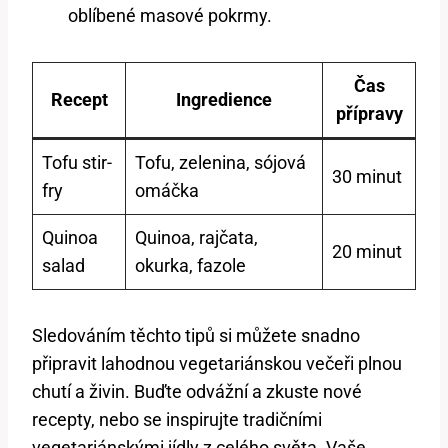
oblíbené masové pokrmy.
Čas
Recept
Ingredience
přípravy
Tofu stir-
Tofu, zelenina, sójová
30 minut
fry
omáčka
Quinoa
Quinoa, rajčata,
20 minut
salad
okurka, fazole
Sledováním těchto tipů si můžete snadno
připravit lahodnou vegetariánskou večeři plnou
chutí a živin. Buďte odvážní a zkuste nové
recepty, nebo se inspirujte tradičními
vegetariánskými jídly z celého světa. Vaše