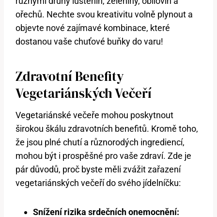
různými druhy luštěnin, zeleniny, obilovin a
ořechů. Nechte svou kreativitu volně plynout a
objevte nové zajímavé kombinace, které
dostanou vaše chuťové buňky do varu!
Zdravotní Benefity
Vegetariánských Večeří
Vegetariánské večeře mohou poskytnout
širokou škálu zdravotních benefitů. Kromě toho,
že jsou plné chutí a různorodých ingrediencí,
mohou být i prospěšné pro vaše zdraví. Zde je
pár důvodů, proč byste měli zvážit zařazení
vegetariánských večeří do svého jídelníčku:
Snížení rizika srdečních onemocnění: