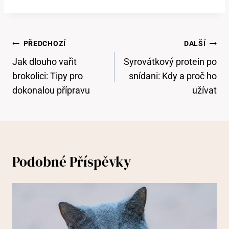
Navigace
PŘEDCHOZÍ
DALŠÍ
Pro
Jak dlouho vařit
Syrovátkový protein po
Příspěvek
brokolici: Tipy pro
snídani: Kdy a proč ho
dokonalou přípravu
užívat
Podobné Příspěvky