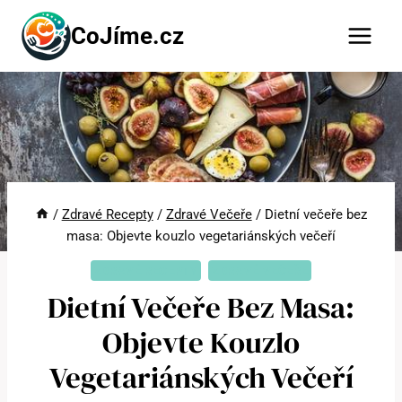
Přeskočit
CoJíme.cz
na
obsah
/
Zdravé Recepty
/
Zdravé Večeře
/
Dietní večeře bez
masa: Objevte kouzlo vegetariánských večeří
ZDRAVÉ RECEPTY
ZDRAVÉ VEČEŘE
Dietní Večeře Bez Masa:
Objevte Kouzlo
Vegetariánských Večeří