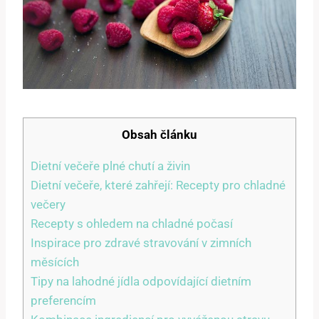
Obsah článku
Dietní večeře plné chutí a živin
Dietní večeře, které zahřejí: Recepty pro chladné
večery
Recepty s ohledem na chladné počasí
Inspirace pro zdravé stravování v zimních
měsících
Tipy na lahodné jídla odpovídající dietním
preferencím