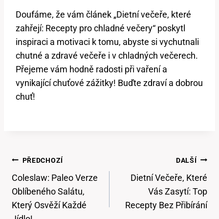
Doufáme, že vám článek „Dietní večeře, které
zahřejí: Recepty pro chladné večery“ poskytl
inspiraci a motivaci k tomu, abyste si vychutnali
chutné a zdravé večeře i v chladných večerech.
Přejeme vám hodně radosti při vaření a
vynikající chuťové zážitky! Buďte zdraví a dobrou
chuť!
Navigace
PŘEDCHOZÍ
DALŠÍ
Pro
Coleslaw: Paleo Verze
Dietní Večeře, Které
Příspěvek
Oblíbeného Salátu,
Vás Zasytí: Top
Který Osvěží Každé
Recepty Bez Přibírání
Jídlo!