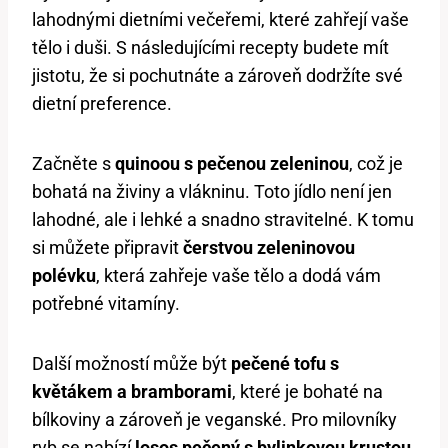
lahodnými dietními večeřemi, které zahřejí vaše
tělo i duši. S následujícími recepty budete mít
jistotu, že si pochutnáte a zároveň dodržíte své
dietní preference.
Začněte s
quinoou s pečenou zeleninou
, což je
bohatá na živiny a vlákninu. Toto jídlo není jen
lahodné, ale i lehké a snadno stravitelné. K tomu
si můžete připravit
čerstvou zeleninovou
polévku
, která zahřeje vaše tělo a dodá vám
potřebné vitamíny.
Další možností může být
pečené tofu s
květákem a bramborami
, které je bohaté na
bílkoviny a zároveň je veganské. Pro milovníky
ryb se nabízí
losos pečený s bylinkovou krustou
,