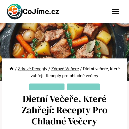
Přeskočit
CoJíme.cz
na
obsah
/
Zdravé Recepty
/
Zdravé Večeře
/
Dietní večeře, které
zahřejí: Recepty pro chladné večery
ZDRAVÉ RECEPTY
ZDRAVÉ VEČEŘE
Dietní Večeře, Které
Zahřejí: Recepty Pro
Chladné Večery