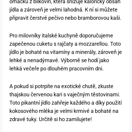
omáčku z bílkovin, která snižuje kalorický obsah
jídla a zároveň je velmi lahodná. K ní si můžete
připravit čerstvé pečivo nebo bramborovou kaši.
Pro milovníky italské kuchyně doporučujeme
zapečenou cuketu s rajčaty a mozzarellou. Toto
jídlo je bohaté na vitamíny a minerály, zároveň je
lehké a nenadýmavé. Výborně se hodí jako
lehká večeře po dlouhém pracovním dni.
A pokud si potrpíte na exotické chutě, zkuste
thajskou červenou kari s vaječným těstovinami.
Toto pikantní jídlo zahřeje každého a díky použití
kokosového mléka je velmi krmivé a bohaté na
zdravé tuky. Určitě si ho zamilujete!