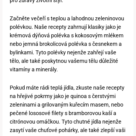
pro zdravý životní styl.
Začněte večeří s teplou a lahodnou zeleninovou
polévkou. Naše recepty zahrnují klasiky jako je
krémová dýňová polévka s kokosovým mlékem
nebo jemná brokolicová polévka s česnekem a
bylinkami. Tyto polévky nejenže zahřejí vaše
tělo, ale také poskytnou vašemu tělu důležité
vitamíny a minerály.
Pokud máte rádi teplá jídla, zkuste naše recepty
na hřejivé pokrmy jako je quinoa s čerstvými
zeleninami a grilovaným kuřecím masem, nebo
pečené lososové filety s bramborovou kaší a
citrónovou omáčkou. Tyto chutné jídla nejenže
zasytí vaše chuťové pohárky, ale také zlepší vaši