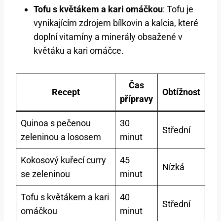
Tofu s květákem a kari omáčkou
: Tofu je
vynikajícím zdrojem bílkovin a kalcia, které
doplní vitamíny a minerály obsažené v
květáku a kari omáčce.
Čas
Recept
Obtížnost
přípravy
Quinoa s pečenou
30
Střední
zeleninou a lososem
minut
Kokosový kuřecí curry
45
Nízká
se zeleninou
minut
Tofu s květákem a kari
40
Střední
omáčkou
minut