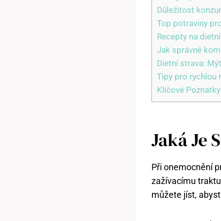
Důležitost konzu
Top potraviny pro
Recepty na dietn
Jak správně komb
Dietní strava: Mýt
Tipy pro rychlou 
Klíčové Poznatky
Jaká Je 
Při onemocnění pr
zažívacímu trakt
můžete jíst, abyste