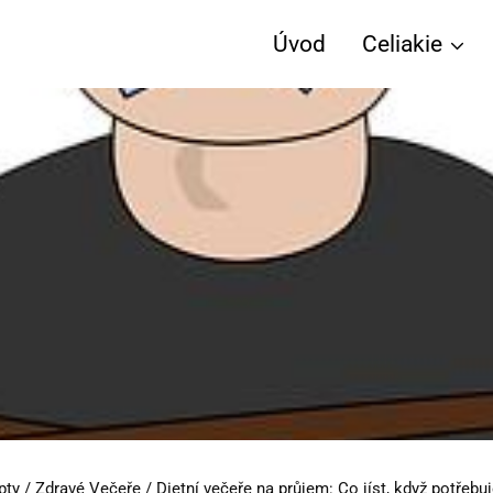
Úvod
Celiakie
pty
/
Zdravé Večeře
/
Dietní večeře na průjem: Co jíst, když potřebu