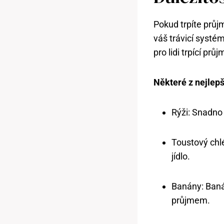
Pokud trpíte průj
váš trávicí systém
pro lidi trpící pr
Některé z nejlepš
Rýži: Snadno 
Toustový chlé
jídlo.
Banány: Baná
průjmem.