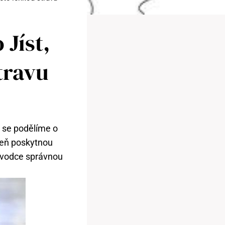
 Jíst,
travu
u se podělíme o
oveň poskytnou
růvodce správnou