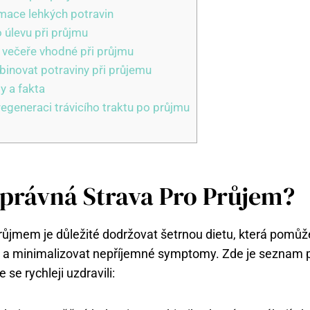
mace lehkých potravin
 úlevu při průjmu
í večeře vhodné při průjmu
inovat potraviny při průjemu
y a fakta
regeneraci trávicího traktu po průjmu
Správná Strava Pro Průjem?
ůjmem je důležité dodržovat šetrnou dietu, která pomůže
u a minimalizovat nepříjemné symptomy. Zde je seznam p
 se rychleji uzdravili: