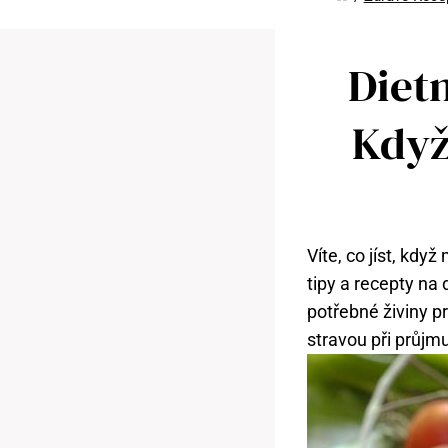
Dietn
Když
Víte, co jíst, kd
tipy a recepty na
potřebné živiny p
stravou při průjm