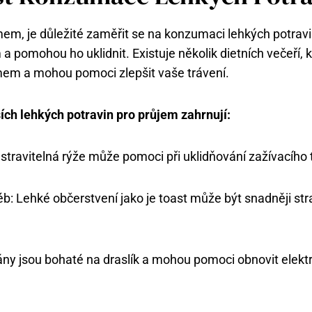
mem, je důležité zaměřit se na konzumaci lehkých potravin
 a pomohou ho uklidnit. Existuje několik dietních večeří,
ůjmem a mohou pomoci zlepšit vaše trávení.
ích lehkých potravin pro průjem zahrnují:
stravitelná rýže může pomoci při uklidňování zažívacího 
b: Lehké občerstvení jako je toast může být snadněji str
ny jsou bohaté na draslík a mohou pomoci obnovit elektr