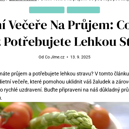
ZDRAVÉ RECEPTY
ZDRAVÉ VEČEŘE
í Večeře Na Průjem: Co
 Potřebujete Lehkou S
Od
Co Jíme.cz
13. 9. 2025
yž máte průjem a potřebujete lehkou stravu? V tomto článk
 dietní večeře, které pomohou uklidnit váš žaludek a zár
ro rychlé uzdravení. Buďte připraveni na náš důkladný p
u.