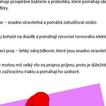
ahuje prospěšné bakterie a probiotika, které pomáhají o
lóry.
e – snadno stravitelná a pomáhá zahušťovat stolici.
 bohaté na draslík a pomáhají vyrovnat rovnováhu elektro
ecí prsa – lehký zdroj bílkovin, které jsou snadno stravite
mohou mít velký vliv na projevy průjmu, proto je důležité v
 k zažívacímu traktu a pomáhají ho uzdravit.