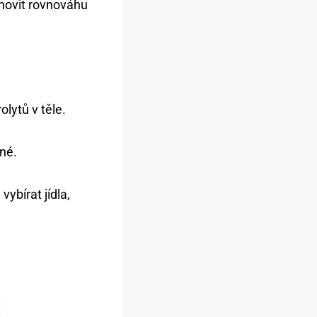
bnovit rovnováhu
lytů v těle.
lné.
ybírat jídla,