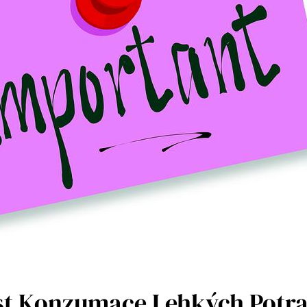
st Konzumace Lehkých Potra