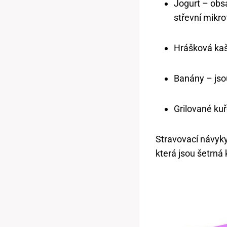
Jogurt – obs
střevní mikrof
Hrášková kaš
Banány – jsou
Grilované kuř
Stravovací návyky 
která jsou šetrná