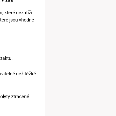
, které nezatíží
 které jsou vhodné
traktu.
avitelné než těžké
olyty ztracené