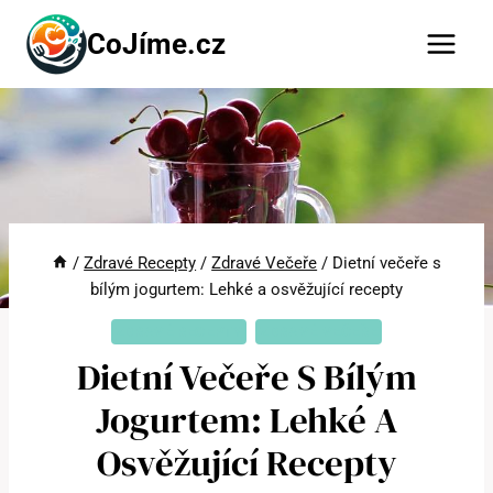
Přeskočit
CoJíme.cz
na
obsah
/
Zdravé Recepty
/
Zdravé Večeře
/
Dietní večeře s
bílým jogurtem: Lehké a osvěžující recepty
ZDRAVÉ RECEPTY
ZDRAVÉ VEČEŘE
Dietní Večeře S Bílým
Jogurtem: Lehké A
Osvěžující Recepty