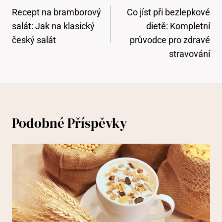
Pro
Recept na bramborový
Co jíst při bezlepkové
Příspěvek
salát: Jak na klasický
dietě: Kompletní
český salát
průvodce pro zdravé
stravování
Podobné Příspěvky