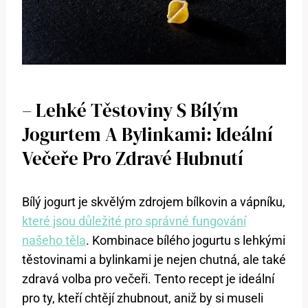
– Lehké Těstoviny S Bílým
Jogurtem A Bylinkami: Ideální
Večeře Pro Zdravé Hubnutí
Bílý jogurt je skvělým zdrojem bílkovin a vápníku,
které jsou důležité pro správné fungování
našeho těla
. Kombinace bílého jogurtu s lehkými
těstovinami a bylinkami je nejen chutná, ale také
zdravá volba pro večeři. Tento recept je ideální
pro ty, kteří chtějí zhubnout, aniž by si museli