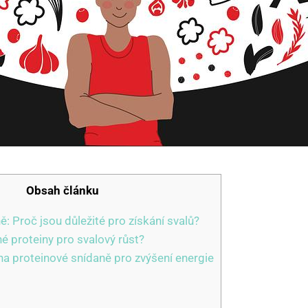
Obsah článku
ně: Proč jsou důležité pro získání svalů?
é proteiny pro svalový růst?
na proteinové snídaně pro zvýšení energie