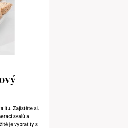
lový
litu. Zajistěte si,
eraci svalů a
ité je vybrat ty s