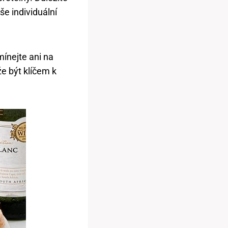
e individuální
ínejte ani na
e být klíčem k