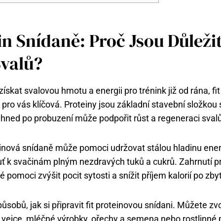
in Snídaně: Proč Jsou Důleži
Svalů?
ískat svalovou hmotu a energii pro trénink již od rána, fi
pro vás klíčová. Proteiny jsou základní stavební složkou
hned po probuzení může podpořit růst a regeneraci svalů
inová snídaně může pomoci udržovat stálou hladinu ener
ť k svačinám plným nezdravých tuků a cukrů. Zahrnutí p
pomoci zvýšit pocit sytosti a snížit příjem kalorií po zby
sobů, jak si připravit fit proteinovou snídani. Můžete zvol
u vejce, mléčné výrobky, ořechy a semena nebo rostlinné p