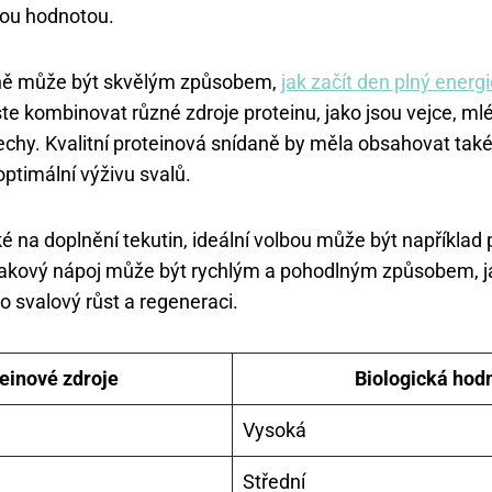
kou hodnotou.
aně může být skvělým způsobem,
jak začít den plný energ
ste kombinovat různé zdroje proteinu, jako jsou vejce, ml
echy. Kvalitní proteinová snídaně by měla obsahovat také
optimální výživu svalů.
na doplnění tekutin, ideální volbou může být například 
akový nápoj může být rychlým a pohodlným způsobem, ja
o svalový růst a regeneraci.
einové zdroje
Biologická hod
Vysoká
Střední