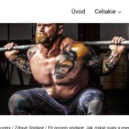
Úvod
Celiakie
ecepty
/
Zdravé Snídaně
/
Fit protein snídaně: Jak získat svaly a ener