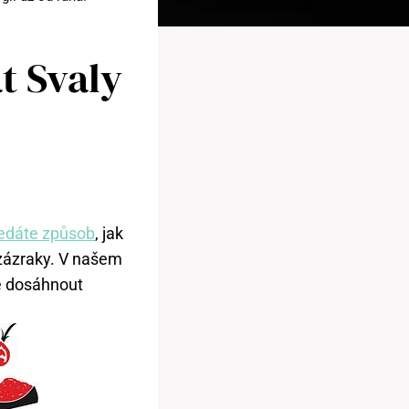
t Svaly
edáte způsob
, jak
 zázraky. V našem
že dosáhnout