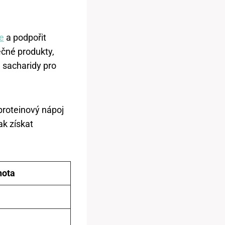
ie
a podpořit
éčné produkty,
 sacharidy pro
proteinový nápoj
k získat
nota