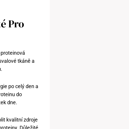
té Pro
t proteinová
 svalové tkáně a
.
gie po celý den a
roteinu do
tek dne.
it kvalitní zdroje
roteiny. Důležité