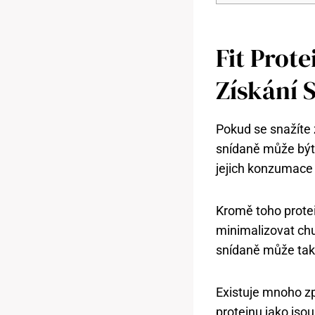
Fit Prote
Získání 
Pokud se snažíte z
snídaně může být 
jejich konzumace 
Kromě toho prote
minimalizovat chu
snídaně může také 
Existuje mnoho způ
proteinu jako jso