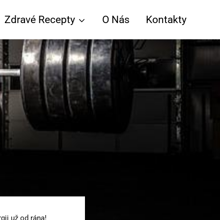
Zdravé Recepty
O Nás
Kontakty
gii už od rána!