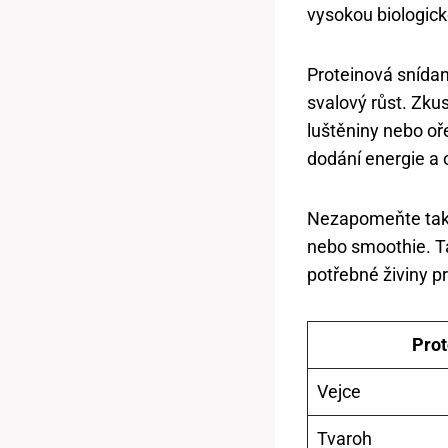
vysokou biologic
Proteinová sníd
svalový růst. Zku
luštěniny nebo oř
dodání energie a 
Nezapomeňte také 
nebo smoothie. T
potřebné živiny pr
Prot
Vejce
Tvaroh