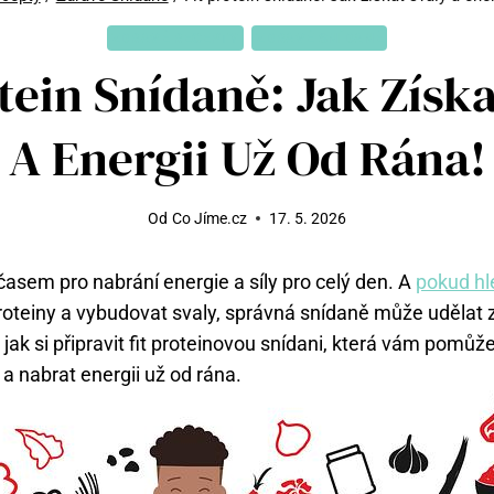
ZDRAVÉ RECEPTY
ZDRAVÉ SNÍDANĚ
otein Snídaně: Jak Získa
A Energii Už Od Rána!
Od
Co Jíme.cz
17. 5. 2026
časem pro nabrání energie a síly pro celý den. A
pokud hl
roteiny a vybudovat svaly, správná snídaně může udělat
 jak si připravit fit proteinovou snídani, která vám pomů
ů a nabrat energii už od rána.