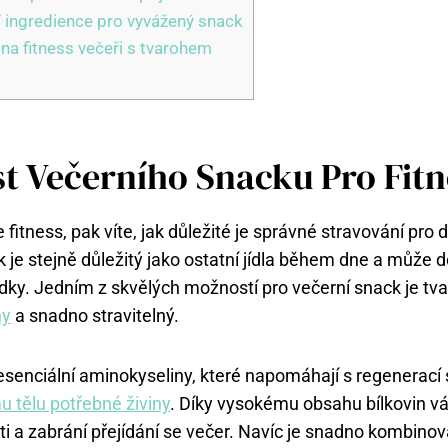
í ingredience pro vyvážený snack
 na fitness večeři s tvarohem
st Večerního Snacku Pro Fitn
fitness, pak víte, jak důležité je správné stravování pro
ck je stejně důležitý jako ostatní jídla během dne a může
edky. Jedním z skvělých možností pro večerní snack je tv
ny
a snadno stravitelný.
senciální aminokyseliny, které napomáhají s regenerací 
u tělu potřebné živiny
. Díky vysokému obsahu bílkovin 
sti a zabrání přejídání se večer. Navíc je snadno kombino