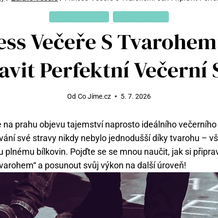
ZDRAVÉ RECEPTY
ZDRAVÉ VEČEŘE
ess Večeře S Tvarohem
avit Perfektní Večerní
Od
Co Jíme.cz
5. 7. 2026
ste na prahu objevu tajemství naprosto ideálního večerníh
dování své stravy nikdy nebylo jednodušší díky tvarohu – 
plnému bílkovin. Pojďte se se mnou naučit, jak si připra
 tvarohem“ a posunout svůj výkon na další úroveň!