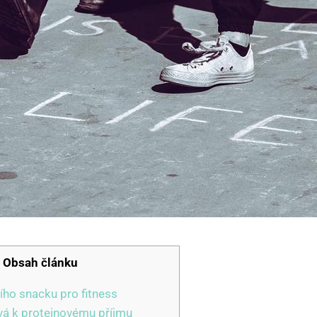
Obsah článku
ího snacku pro fitness
ívá k proteinovému příjmu