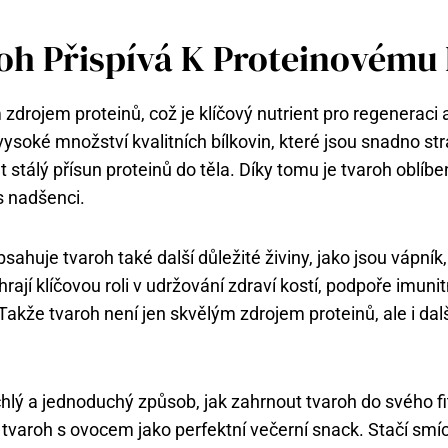
oh Přispívá K Proteinovému
zdrojem proteinů, což je klíčový nutrient pro regeneraci a
ysoké množství kvalitních bílkovin, které jsou snadno str
 stálý přísun proteinů do těla. Díky tomu je tvaroh oblíb
s nadšenci.
ahuje tvaroh také další důležité živiny, jako jsou vápník
 hrají klíčovou roli v udržování zdraví kostí, podpoře imun
Takže tvaroh není jen skvělým zdrojem proteinů, ale i dal
hlý a jednoduchý způsob, jak zahrnout tvaroh do svého f
t tvaroh s ovocem jako perfektní večerní snack. Stačí smí