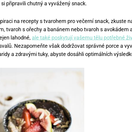
si připravili chutný a vyvážený snack.
piraci na recepty s tvarohem pro večerní snack, zkuste na
, tvaroh s ořechy a banánem nebo tvaroh s avokádem a
ejen lahodné,
ale také poskytují vašemu tělu potřebné živ
 svalů. Nezapomeňte však dodržovat správné porce a vy
aridy a zdravými tuky, abyste dosáhli optimálních výsledk