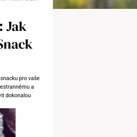
: Jak
 Snack
o snacku pro vaše
všestrannému a
vit dokonalou