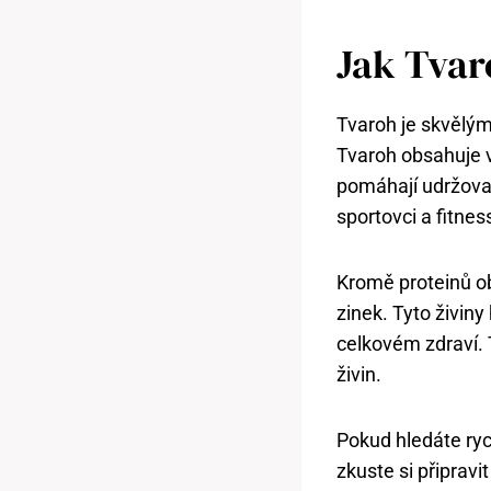
Jak Tvar
Tvaroh je skvělým 
Tvaroh obsahuje v
pomáhají udržovat
sportovci a fitnes
Kromě proteinů obs
zinek. Tyto živiny
celkovém zdraví. 
živin.
Pokud hledáte ryc
zkuste si připravi