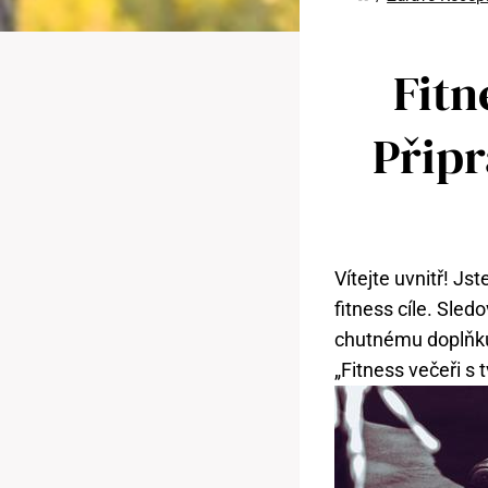
Fitn
Připr
Vítejte uvnitř! J
fitness cíle. Sle
chutnému doplňku 
„Fitness večeři s