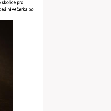
 skořice pro
deální večerka po