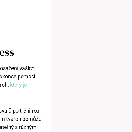
ess
 dosažení vašich
 dokonce pomoci
aroh,
který je
svalů po tréninku
vám tvaroh pomůže
vatelný s různými