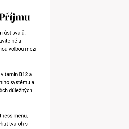
 Příjmu
 růst svalů.
avitelné a
enou volbou mezi
, vitamín B12 a
itního systému a
ších důležitých
itness menu,
chat tvaroh s