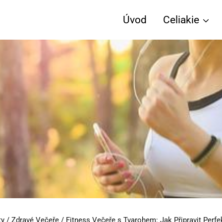
Úvod
Celiakie
ty
/
Zdravé Večeře
/
Fitness Večeře s Tvarohem: Jak Připravit Perfe