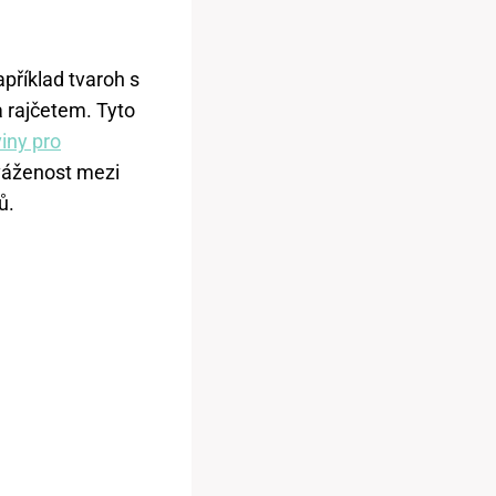
příklad tvaroh s
 rajčetem. Tyto
iny pro
váženost mezi
ů.