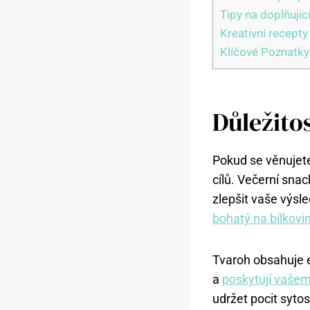
Tipy na doplňujíc
Kreativní recepty
Klíčové Poznatky
Důležito
Pokud se věnujete 
cílů. Večerní sna
zlepšit vaše výsl
bohatý na bílkovi
Tvaroh obsahuje e
a
poskytují vašem
udržet pocit syto