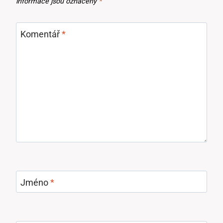
informace jsou označeny
*
Komentář
*
Jméno
*