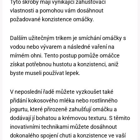
Tyto škroby mají vynikající zahušťovací
vlastnosti a pomohou vám dosáhnout
požadované konzistence omáčky.
Dalším užitečným trikem je smíchání omáčky s
vodou nebo vývarem a následné vaření na
mírném ohni. Tento postup pomůže omáčce
získat potřebnou hustotu a konzistenci, aniž
byste museli používat lepek.
V neposlední řadě můžete vyzkoušet také
přidání kokosového mléka nebo rostlinného
jogurtu, které přirozeně zahušťují omáčku a
dodávají jí bohatou a krémovou texturu. S těmito
inovativními technikami můžete dosáhnout
dokonalého spojení chuti a konzistence ve vaší