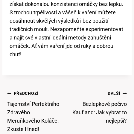
získat dokonalou konzistenci omáčky bez lepku.
S trochou trpělivosti a vášeň k vaření můžete
dosáhnout skvělých výsledků i bez použití
tradičních mouk. Nezapomeňte experimentovat
a najít své vlastní ideální metody zahuštění
omáček. Ať vám vaření jde od ruky a dobrou
chuť!
Navigace
PŘEDCHOZÍ
DALŠÍ
Pro
Tajemství Perfektního
Bezlepkové pečivo
Příspěvek
Zdravého
Kaufland: Jak vybrat to
Meruňkového Koláče:
nejlepší?
Zkuste Hned!