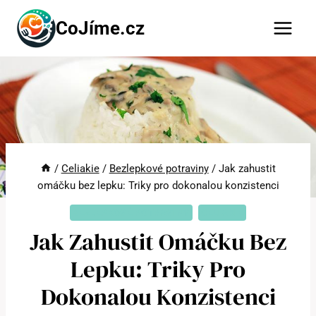
Přeskočit
CoJíme.cz
na
obsah
/
Celiakie
/
Bezlepkové potraviny
/
Jak zahustit
omáčku bez lepku: Triky pro dokonalou konzistenci
BEZLEPKOVÉ POTRAVINY
CELIAKIE
Jak Zahustit Omáčku Bez
Lepku: Triky Pro
Dokonalou Konzistenci