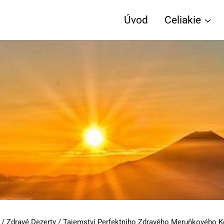
Úvod
Celiakie
/
Zdravé Dezerty
/
Tajemství Perfektního Zdravého Meruňkového K