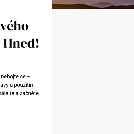
avého
 Hned!
 nebojte se –
avy a použitím
álejte a začněte