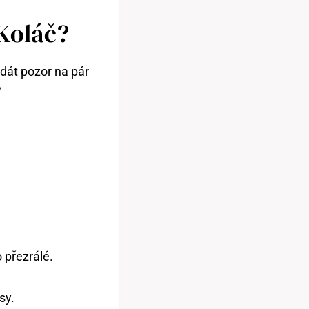
 Koláč?
dát pozor na pár
?
 přezrálé.
sy.