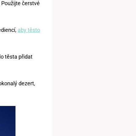
 Použijte čerstvé
ediencí,
aby těsto
o těsta přidat
okonalý dezert,