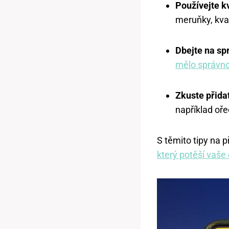
Používejte kv
meruňky, kval
Dbejte na sp
mělo správno
Zkuste přidat
například oř
S těmito tipy na 
který potěší vaše