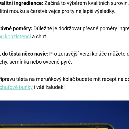
alitní ingredience:
Začíná to výběrem kvalitních surovin.
itní mouku a čerstvé vejce pro ty nejlepší výsledky.
rávné poměry:
Důležité je dodržovat přesné poměry ingr
u konzistenci
a chuť.
 do těsta něco navíc:
Pro zdravější verzi koláče můžete d
echy, semínka nebo ovocné pyré.
přípravu těsta na meruňkový koláč budete mít recept na d
 chuťové buňky
i váš žaludek!