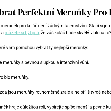
ybrat Perfektní Meruňky Pro
 meruněk pro koláč není žádným tajemstvím. Stačí si jen 
ů a
můžete si být jisti
, že váš koláč bude skvělý. Jak na to
které vám pomohou vybrat ty nejlepší meruňky:
é meruňky s pevnou slupkou a intenzivní vůní.
ro bio meruňky.
 zda jsou meruňky rovnoměrně zralé a ne příliš tvrdé nebo
něk hraje důležitou roli, vybírejte spíše menší a pevné ku