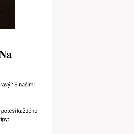
 Na
dravý? S našimi
ě potěší každého
ipy: