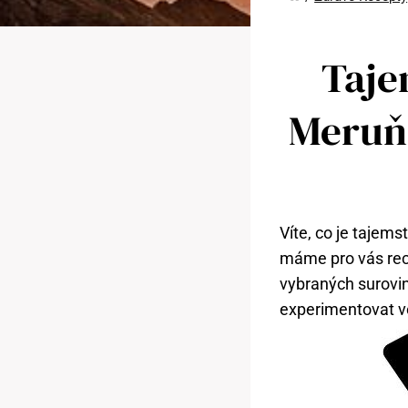
Taje
Meruň
Víte, co je tajem
máme pro vás rec
vybraných surovin
experimentovat v