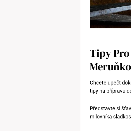
Tipy Pro
Meruňko
Chcete upečt doko
tipy na přípravu 
Představte si šť
milovníka sladkos