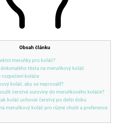
Obsah článku
fektní meruňky pro koláč?
u dokonalého těsta na meruňkový koláč
é rozpečení koláče
ový koláč, aby se neprovalil?
 použít čerstvé suroviny do meruňkového koláče?
jak koláč uchovat čerstvý po delší dobu
 na meruňkový koláč pro různé chutě a preference