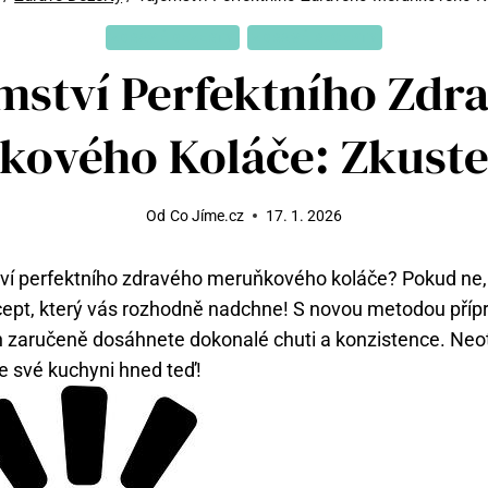
ZDRAVÉ DEZERTY
ZDRAVÉ RECEPTY
mství Perfektního Zdr
kového Koláče: Zkuste
Od
Co Jíme.cz
17. 1. 2026
ství perfektního zdravého meruňkového koláče? Pokud ne,
ept, který vás rozhodně nadchne! S novou metodou přípr
 zaručeně dosáhnete dokonalé chuti a konzistence. Neot
e své kuchyni hned teď!