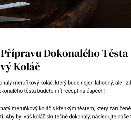
 Přípravu Dokonalého Těsta
vý Koláč
nalý meruňkový koláč, který bude nejen lahodný, ale i z
dokonalého těsta budete mít recept na úspěch!
avnatý meruňkový koláč s křehkým těstem, který zaručen
tí. Aby byl váš koláč skutečně dokonalý, následujte naše t