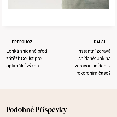
Navigace
PŘEDCHOZÍ
DALŠÍ
Pro
Lehká snídaně před
Instantní zdravá
Příspěvek
zátěží: Co jíst pro
snídaně: Jak na
optimální výkon
zdravou snídani v
rekordním čase?
Podobné Příspěvky