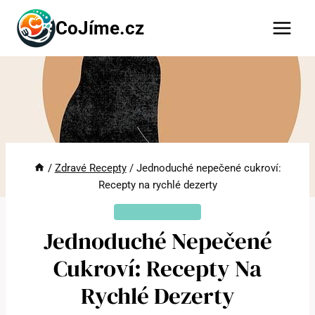
Přeskočit
CoJíme.cz
na
obsah
/
Zdravé Recepty
/
Jednoduché nepečené cukroví:
Recepty na rychlé dezerty
ZDRAVÉ RECEPTY
Jednoduché Nepečené
Cukroví: Recepty Na
Rychlé Dezerty