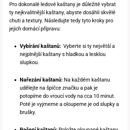
Pro dokonalé ledové kaštany je důležité vybrat
ty nejkvalitnější kaštany, abyste dosáhli⁢ skvělé
chuti a ‍textury. Následujte tedy tyto kroky pro
jejich⁤ domácí přípravu:
Vybírání kaštanů:
‌ Vyberte si ty ⁤největší a
nejplnější kaštany s hladkou a lesklou
slupkou.
Nařezání kaštanů:
Na ⁣každém kaštanu‍
udělejte na špičce⁤ značku a ⁤pak je
potopíme⁤ do vroucí vody na ​cca‌ 10⁣ minut.
Poté je vyjmeme a‍ oloupeme je od slupky a⁤
brušky.
Pečení ​kaštanů:
Položte ⁣oloupané⁣ kaštany