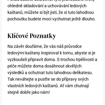
ohledně skladování​ a uchovávání ledových
kaštanů, můžete si být jisti, že⁢ si‍ tuto lahodnou
pochoutku‍ budete⁤ moci vychutnat ještě ⁣dlouho.
Klíčové ⁣Poznatky
Na závěr doufáme, že vás náš průvodce
ledovými⁣ kaštany inspiroval​ k tomu,⁣ abyste si je
vyzkoušeli připravit doma. S trochou trpělivosti a
péče můžete doma dosáhnout⁢ skvělých
výsledků a ochutnat tuto lahodnou delikatesu.‌
Tak neváhejte a pusťte se do přípravy svých
vlastních ledových kaštanů.⁢ Ať vám⁣ chutnají
⁢stejně dobře jako nám!