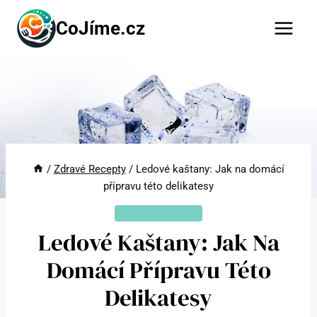
Přeskočit
CoJíme.cz
na
obsah
/
Zdravé Recepty
/
Ledové kaštany: Jak na domácí
přípravu této delikatesy
ZDRAVÉ RECEPTY
Ledové Kaštany: Jak Na
Domácí Přípravu Této
Delikatesy