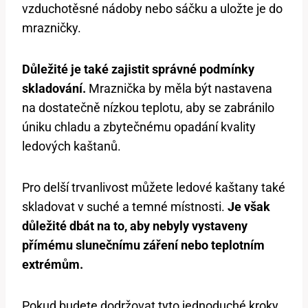
⁣vzduchotěsné ​nádoby nebo sáčku a uložte⁤ je do
mrazničky.
Důležité je⁣ také zajistit správné podmínky
skladování.
Mraznička by měla být nastavena
na dostatečně nízkou teplotu, aby se zabránilo
úniku chladu​ a‌ zbytečnému opadání kvality
‍ledových⁢ kaštanů.
Pro delší trvanlivost můžete ⁢ledové kaštany také
skladovat v suché a temné místnosti.
Je však
důležité dbát na to, aby⁢ nebyly vystaveny
přímému slunečnímu záření nebo teplotním
extrémům.
Pokud ⁢budete dodržovat⁣ tyto jednoduché kroky