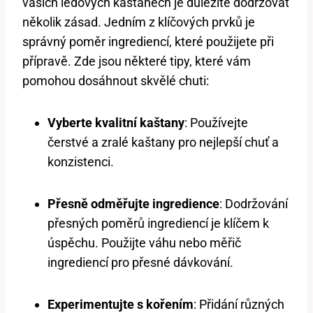
vašich ledových‍ kaštanech je důležité dodržovat
několik zásad. ‍Jedním z⁢ klíčových prvků je
správný poměr ingrediencí, které použijete při⁤
přípravě. Zde jsou některé tipy, které vám
pomohou‍ dosáhnout skvělé chuti:
Vyberte kvalitní kaštany
: Používejte⁣
čerstvé a zralé kaštany pro nejlepší chuť a
konzistenci.
Přesně odměřujte ingredience
:⁢ Dodržování
přesných poměrů ingrediencí⁣ je klíčem k
úspěchu. ⁢Použijte ⁣váhu nebo měřič
ingrediencí pro přesné dávkování.
Experimentujte s‍ kořením
: Přidání‍ různých