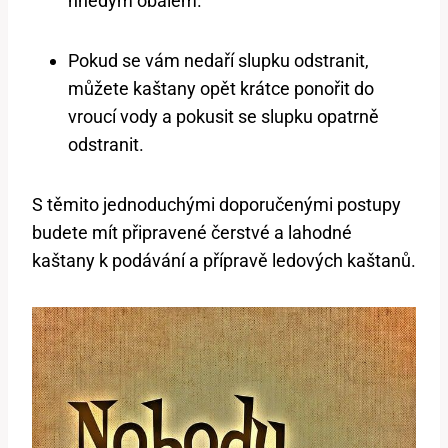
‌hnědým obalem.
Pokud se vám‍ nedaří slupku odstranit,
můžete kaštany opět krátce ponořit do
vroucí ‌vody a pokusit ⁢se ⁢slupku‌ opatrně
odstranit.
S těmito ⁤jednoduchými doporučenými postupy
budete‍ mít ⁣připravené čerstvé a lahodné
kaštany k podávání a ⁢přípravě ledových kaštanů.