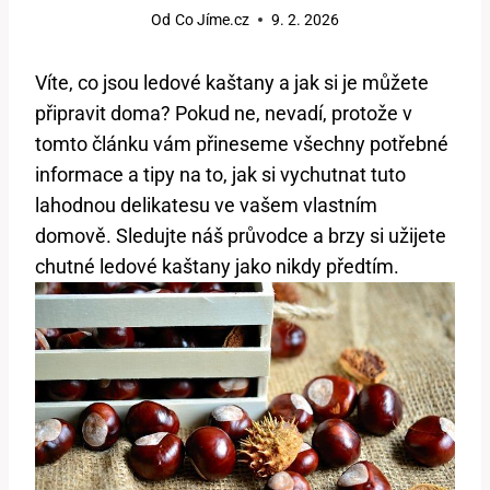
Od
Co Jíme.cz
9. 2. 2026
Víte, co ‍jsou ledové kaštany a ‌jak si je ⁣můžete
připravit doma? Pokud ⁢ne, nevadí, ‍protože v
tomto ⁤článku ⁢vám‍ přineseme všechny potřebné
informace a tipy na ‍to,‍ jak ⁢si vychutnat tuto
lahodnou​ delikatesu ve ‍vašem vlastním
domově.⁤ Sledujte náš průvodce⁣ a brzy si užijete
chutné ledové kaštany jako nikdy předtím.