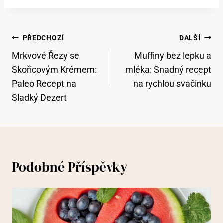
Navigace
PŘEDCHOZÍ
DALŠÍ
Pro
Mrkvové Řezy se
Muffiny bez lepku a
Příspěvek
Skořicovým Krémem:
mléka: Snadný recept
Paleo Recept na
na rychlou svačinku
Sladký Dezert
Podobné Příspěvky