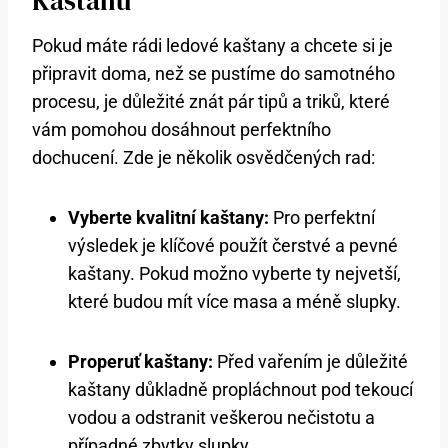
Kaštanů
Pokud máte rádi ledové kaštany a chcete si je
připravit doma, než se pustíme do samotného
procesu, je důležité znát pár‌ tipů a⁢ triků, které
vám pomohou dosáhnout perfektního
dochucení.⁣ Zde je několik osvědčených rad:
Vyberte⁢ kvalitní kaštany:
Pro perfektní
výsledek je ⁣klíčové použít čerstvé a pevné‌
kaštany. Pokud možno vyberte‍ ty⁢ nejvetší,
které budou mít více‌ masa a méně slupky.
Properuť kaštany:
Před ‌vařením je důležité
kaštany důkladně propláchnout pod tekoucí
vodou a odstranit veškerou nečistotu a
případné zbytky slupky.