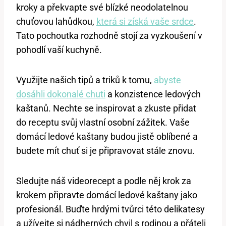
kroky a‌ překvapte své blízké neodolatelnou
chuťovou lahůdkou, ⁤
která si získá vaše srdce
.
Tato pochoutka ⁢rozhodně ‌stojí ⁣za⁤ vyzkoušení ⁣v
pohodlí ​vaší kuchyně.
Využijte našich tipů a triků​ k tomu,⁢
abyste
dosáhli dokonalé chuti
a konzistence​ ledových
‍kaštanů.⁢ Nechte se​ inspirovat a zkuste přidat
do receptu ‍svůj vlastní osobní zážitek. ⁤Vaše
domácí ledové kaštany budou ‌jistě oblíbené a
budete mít chuť si je připravovat stále ‍znovu.
Sledujte náš videorecept a podle něj krok za
krokem připravte domácí ledové kaštany jako
⁤profesionál. Buďte​ hrdými⁣ tvůrci této delikatesy
a ‍užívejte si nádherných⁢ chvil s​ rodinou a přáteli