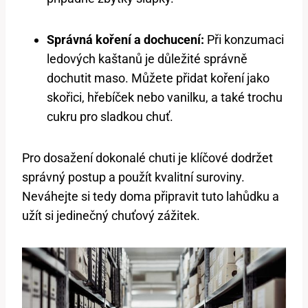
Správná koření a dochucení:
Při ⁤konzumaci‍
ledových kaštanů je důležité správně‍
dochutit maso. Můžete přidat⁢ koření jako
skořici, hřebíček nebo‍ vanilku, a také ⁣trochu
cukru pro sladkou chuť.
Pro dosažení dokonalé chuti je klíčové dodržet
⁣správný postup a použít kvalitní⁢ suroviny.⁤
Neváhejte si tedy doma připravit ⁢tuto lahůdku a
užít si ‍jedinečný⁣ chuťový zážitek.