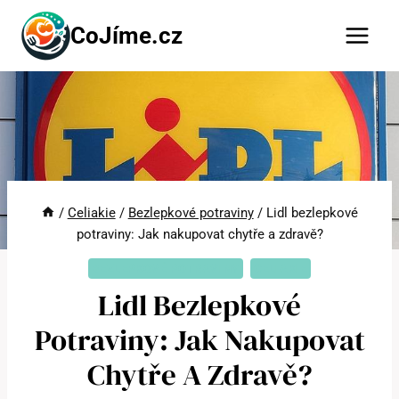
Přeskočit
CoJíme.cz
na
obsah
/
Celiakie
/
Bezlepkové potraviny
/
Lidl bezlepkové
potraviny: Jak nakupovat chytře a zdravě?
BEZLEPKOVÉ POTRAVINY
CELIAKIE
Lidl Bezlepkové
Potraviny: Jak Nakupovat
Chytře A Zdravě?