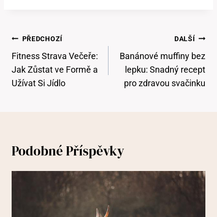
Navigace
PŘEDCHOZÍ
DALŠÍ
Pro
Fitness Strava Večeře:
Banánové muffiny bez
Příspěvek
Jak Zůstat ve Formě a
lepku: Snadný recept
Užívat Si Jídlo
pro zdravou svačinku
Podobné Příspěvky