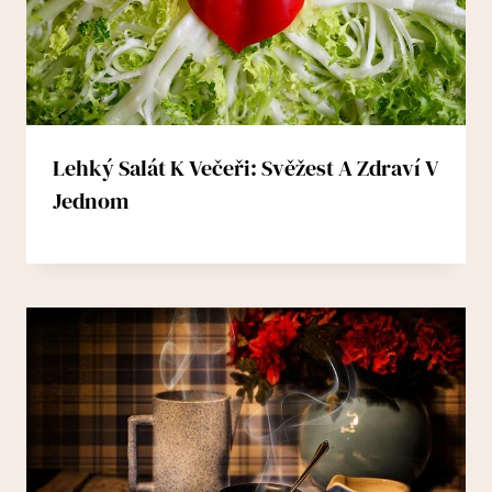
Lehký Salát K Večeři: Svěžest A Zdraví V
Jednom