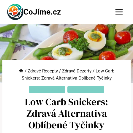
Přeskočit
CoJíme.cz
na
obsah
/
Zdravé Recepty
/
Zdravé Dezerty
/
Low Carb
Snickers: Zdravá Alternativa Oblíbené Tyčinky
ZDRAVÉ DEZERTY
ZDRAVÉ RECEPTY
Low Carb Snickers:
Zdravá Alternativa
Oblíbené Tyčinky