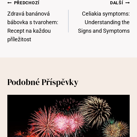
Navigace
PŘEDCHOZÍ
DALŠÍ
Pro
Zdravá banánová
Celiakia symptoms:
Příspěvek
bábovka s tvarohem:
Understanding the
Recept na každou
Signs and Symptoms
příležitost
Podobné Příspěvky