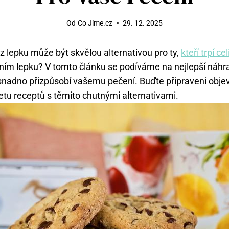
Od
Co Jíme.cz
29. 12. 2025
z lepku může být skvělou alternativou pro ty,
kteří trpí ce
ním lepku? V tomto článku se podíváme na nejlepší náh
snadno přizpůsobí vašemu pečení. Buďte připraveni obje
letu receptů s těmito chutnými alternativami.