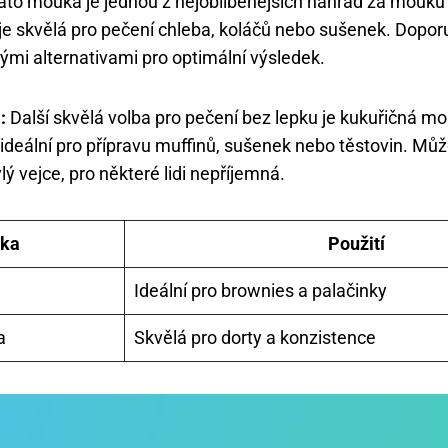
to mouka je jednou z nejoblíbenějších náhrad za mouku
je skvělá pro pečení chleba, koláčů nebo sušenek. Dopor
nými alternativami pro optimální výsledek.
:
Další skvělá volba pro pečení bez lepku je kukuřičná m
e ideální pro přípravu muffinů, sušenek nebo těstovin. Mů
ýlý vejce, pro některé lidi nepříjemná.
ka
Použití
Ideální pro brownies a palačinky
a
Skvělá pro dorty a konzistence