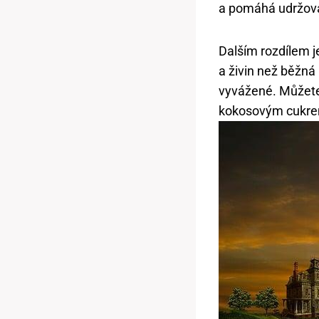
a pomáhá udržova
Dalším rozdílem j
a živin než běžná
vyvážené. Můžete
kokosovým cukrem