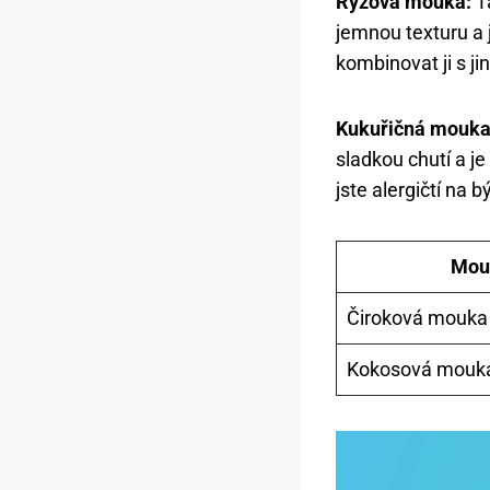
Rýžová mouka:
Ta
jemnou texturu a 
kombinovat ji s ji
Kukuřičná mouka
sladkou chutí a j
jste alergičtí na b
Mou
Čiroková mouka
Kokosová mouk