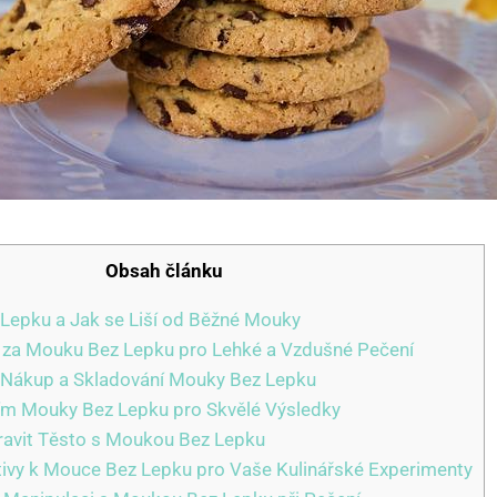
Obsah článku
Lepku a Jak se Liší od Běžné Mouky
 za Mouku Bez Lepku pro Lehké a Vzdušné Pečení
o Nákup a Skladování Mouky Bez Lepku
ím Mouky Bez Lepku pro Skvělé Výsledky
ravit Těsto s Moukou Bez Lepku
tivy k Mouce Bez Lepku pro Vaše Kulinářské Experimenty