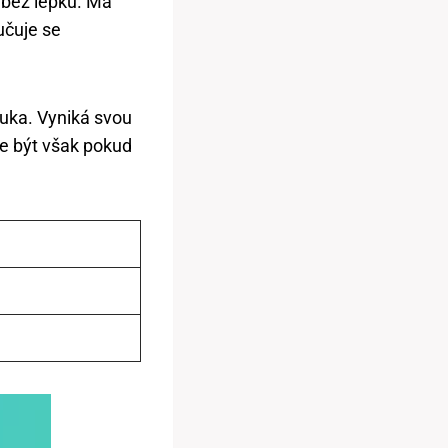
 bez lepku. Má
učuje se
ouka. Vyniká svou
že být však pokud