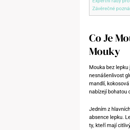
Expertní rady pr
Závěrečné pozn
Co Je Mo
Mouky
Mouka bez lepku je
nesnášenlivost g
mandlí, kokosová
nabízejí bohatou 
Jedním z hlavníc
absence lepku. Le
ty, kteří mají cit