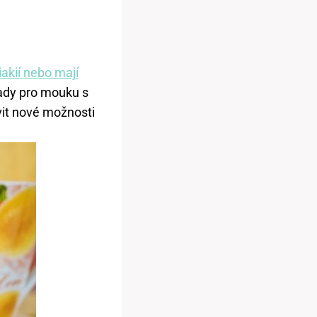
liakií nebo mají
rady pro mouku s
vit nové možnosti