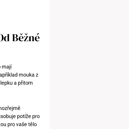
 Od Běžné
o mají
například mouka z
lepku a přitom
amozřejmě
sobuje potíže pro
ntou pro vaše tělo