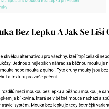
o Manipulaci s Moukou Bez Lepku při Pečení
ámky
uka Bez Lepku A Jak Se Liší
 skvělou alternativou pro všechny, kteří trpí celiakií neb
lukózy. Jednou z nejlepších náhrad za běžnou mouku je 
 mouka nebo mouka z quinoi. Tyto druhy mouky jsou bez 
chuť a texturu pro vaše pečení.
h rozdílů mezi moukou bez lepku a běžnou moukou je s
pkem je bílkovina, která se v běžné mouce nachází a způ
livý trávicí systém. Mouka bez lepku je tedy šetrnější varia