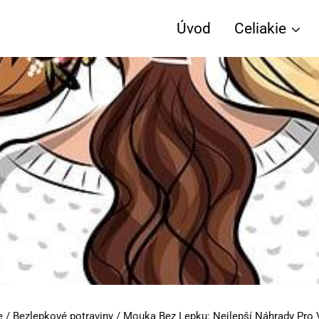
Úvod
Celiakie
e
/
Bezlepkové potraviny
/
Mouka Bez Lepku: Nejlepší Náhrady Pro 