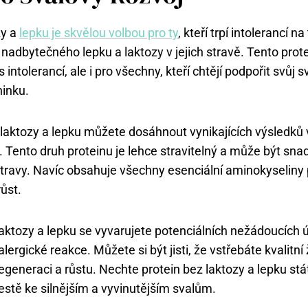
zy a
lepku je skvělou volbou pro ty
, kteří trpí intolerancí na
 nadbytečného lepku a laktozy v jejich stravě. Tento prot
 intolerancí, ale i pro všechny, kteří chtějí podpořit svůj 
ninku.
 laktozy a lepku můžete dosáhnout vynikajících výsledků
ů. Tento druh proteinu je lehce stravitelný a může být sn
travy. Navíc obsahuje všechny esenciální aminokyseliny
růst.
aktozy a lepku se vyvarujete potenciálních nežádoucích ú
alergické reakce. Můžete si být jisti, že vstřebáte kvalitní 
regeneraci a růstu. Nechte protein bez laktozy a lepku st
stě ke silnějším a vyvinutějším svalům.