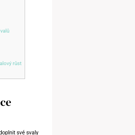
svalů
alový růst
dce
doplnit své svaly