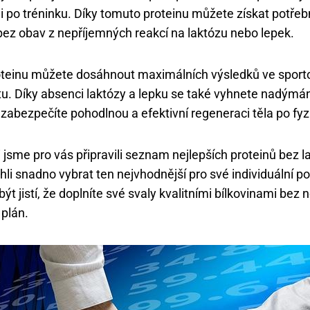
mi po tréninku. Díky tomuto proteinu můžete získat potřeb
bez obav z nepříjemných reakcí na laktózu nebo lepek.
oteinu můžete dosáhnout maximálních výsledků ve sport
itu. Díky absenci laktózy a lepku se také vyhnete nadýmá
abezpečíte pohodlnou a efektivní regeneraci těla po fy
jsme pro vás připravili seznam nejlepších proteinů bez l
hli snadno vybrat ten nejvhodnější pro své individuální po
t jistí, že doplníte své svaly kvalitními bílkovinami bez n
 plán.