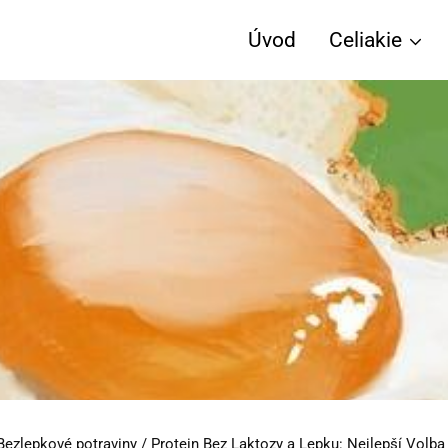
Úvod
Celiakie
Bezlepkové potraviny
/
Protein Bez Laktozy a Lepku: Nejlepší Volba