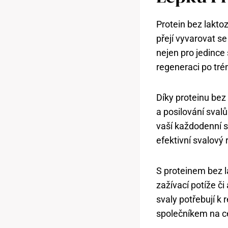
Protein bez lakto
přejí vyvarovat se
nejen pro jedince s
regeneraci po tré
Díky proteinu bez
a posilování sval
vaší každodenní s
efektivní svalový 
S proteinem bez l
zažívací potíže či 
svaly potřebují k 
společníkem na ce