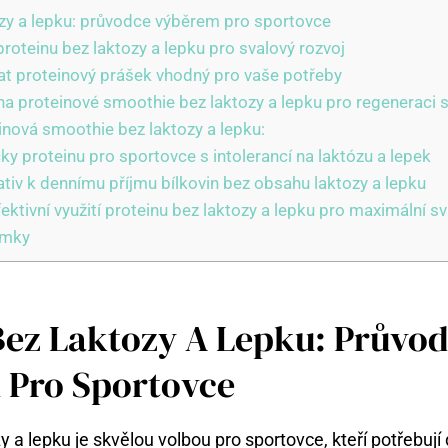
ozy a lepku: průvodce výběrem pro sportovce
roteinu bez laktozy a lepku pro svalový rozvoj
at proteinový prášek vhodný pro vaše potřeby
na proteinové smoothie bez laktozy a lepku pro regeneraci 
inová smoothie bez laktozy a lepku:
y proteinu pro sportovce s intolerancí na laktózu a lepek
ativ k dennímu příjmu bílkovin bez obsahu laktozy a lepku
fektivní využití proteinu bez laktozy a lepku pro maximální sv
ámky
Bez Laktozy A Lepku: Průvo
 Pro Sportovce
y a lepku je skvělou volbou pro sportovce, kteří potřebují 