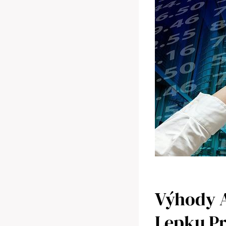
Výhody A
Lepku Pr