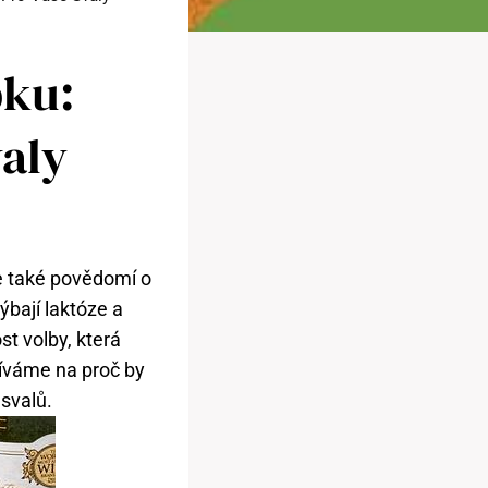
pku:
valy
te také povědomí o
ýbají laktóze a
t volby, která
díváme na proč by
 svalů.