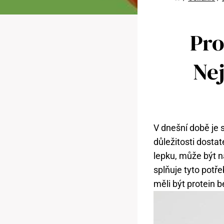
Pro
Nej
V dnešní době je s
důležitosti dostat
lepku, může být n
splňuje tyto potř
měli být protein b