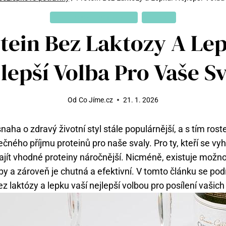
BEZLEPKOVÉ POTRAVINY
CELIAKIE
tein Bez Laktozy A Le
lepší Volba Pro Vaše S
Od
Co Jíme.cz
21. 1. 2026
naha o zdravý životní styl stále populárnější, a s tím ros
ečného příjmu proteinů pro naše svaly. Pro ty, kteří se vyh
ajít vhodné proteiny náročnější. Nicméně, existuje možnos
eby a zároveň je chutná a efektivní. V tomto článku se po
ez laktózy a lepku vaší nejlepší volbou pro posílení vašich