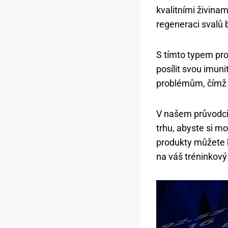
kvalitními živina
regeneraci svalů 
S tímto typem pr
posílit svou imun
problémům, čímž z
V našem průvodci 
trhu, abyste si mo
produkty můžete bý
na váš tréninkový