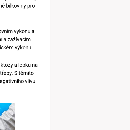
né bílkoviny pro
ovním výkonu a
ní a zažívacím
zickém výkonu.
aktozy a lepku na
třeby. S těmito
egativního vlivu