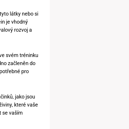
 tyto látky nebo si
ein je vhodný
svalový rozvoj a
 ve svém tréninku
adno začleněn do
 potřebné pro
činků, jako jsou
živiny, které vaše
át se vaším