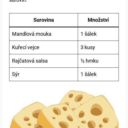
Surovina
Množství
Mandlová mouka
1 šálek
Kuřecí vejce
3 kusy
Rajčatová salsa
½ hrnku
Sýr
1 šálek