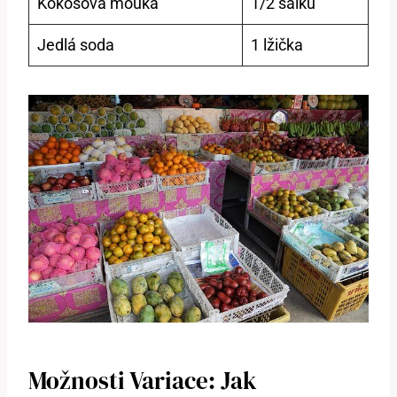
Kokosová mouka
1/2 šálku
Jedlá soda
1 lžička
Možnosti Variace: Jak