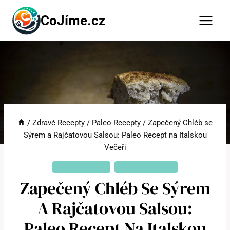
Přeskočit
CoJíme.cz
na
obsah
/
Zdravé Recepty
/
Paleo Recepty
/
Zapečený Chléb se
Sýrem a Rajčatovou Salsou: Paleo Recept na Italskou
Večeři
PALEO RECEPTY
ZDRAVÉ RECEPTY
Zapečený Chléb Se Sýrem
A Rajčatovou Salsou:
Paleo Recept Na Italskou