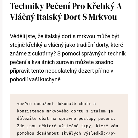
Techniky Pečení Pro Křehký A
Vláčný Italský ‍dort S‌ Mrkvou
Věděli‌ jste, ​že⁤ italský⁢ dort ⁢s⁢ mrkvou⁢ může být​
stejně křehký a vláčný jako tradiční dorty, které
známe⁣ z cukrárny? S pomocí správných technik
pečení a kvalitních surovin můžete⁢ snadno
připravit tento neodolatelný dezert přímo⁢ v
pohodlí ⁢vaší kuchyně.
<p>Pro dosažení dokonalé chuti a 
konzistence mrkvového dortu s italem je 
důležité dbát na správné postupy pečení. 
Zde jsou některé užitečné tipy, které vám 
pomohou dosáhnout skvělých výsledků:</p>