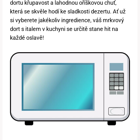
dortu křupavost ⁤a lahodnou oříškovou chuť,
která ‌se skvěle hodí ke sladkosti ​dezertu. Ať už
si⁢ vyberete jakékoliv ‍ingredience, váš mrkvový
dort s italem v⁢ kuchyni⁣ se určitě stane hit na
každé oslavě!