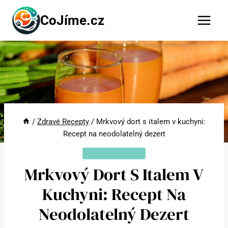
Přeskočit
CoJíme.cz
na
obsah
/
Zdravé Recepty
/
Mrkvový dort s italem v kuchyni:
Recept na neodolatelný dezert
ZDRAVÉ RECEPTY
Mrkvový Dort S Italem V
Kuchyni: Recept Na
Neodolatelný Dezert