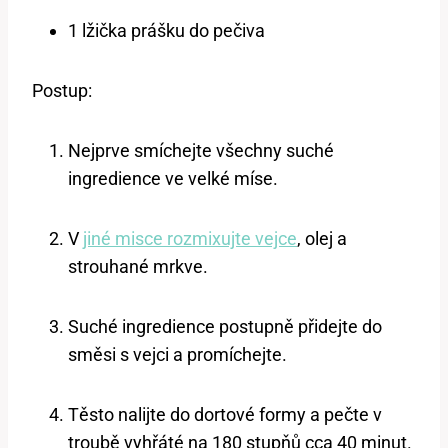
1 lžička prášku do ⁣pečiva
Postup:
Nejprve smíchejte všechny suché
ingredience ve velké míse.
V
jiné misce rozmixujte vejce
, olej ⁢a
strouhané mrkve.
Suché ingredience postupně přidejte do‌
směsi ⁢s vejci a promíchejte.
Těsto nalijte do dortové formy a pečte v
troubě vyhřáté na 180 stupňů‌ cca 40 minut.