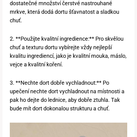
dostatečné⁤ množství⁢ čerstvé nastrouhané
mrkve, která dodá dortu šťavnatost a​ sladkou​
chuť.
2.​ **Použijte kvalitní ‌ingredience:** Pro skvělou‍
chuť a ⁤texturu dortu vybírejte vždy nejlepší
⁣kvalitu ingrediencí, jako je kvalitní mouka, máslo,
vejce a kvalitní koření.
3.⁤ **Nechte dort ⁢dobře vychladnout:** Po
upečení⁣ nechte dort vychladnout na místnosti a
⁤pak ho dejte do lednice, aby dobře ​ztuhla. Tak
bude ⁢mít dort dokonalou strukturu​ a chuť.