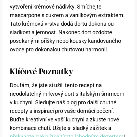
vytvoření krémové nádivky. Smíchejte
mascarpone s cukrem​ a vanilkovým extraktem.
Tato krémová vrstva dodá dortu dokonalou
⁣sladkost a jemnost. ​Nakonec⁤ dort ozdobte
‌posekanými oříšky nebo kousky kandovaného
ovoce ‌pro​ dokonalou chuťovou harmonii.
Klíčové Poznatky
Doufám, že jste si užili tento recept na‌
neodolatelný mrkvový dort s italským šmrncem
v kuchyni. Sledujte⁤ náš blog pro další chutné
recepty a inspiraci pro vaše domácí pečení.⁢
Buďte kreativní ‌ve vaší kuchyni a ⁣zkuste nové
⁣kombinace chutí.​ Užijte si ​sladký⁣ zážitek a
překvapte své blízké tímto lahodným dezertem
!