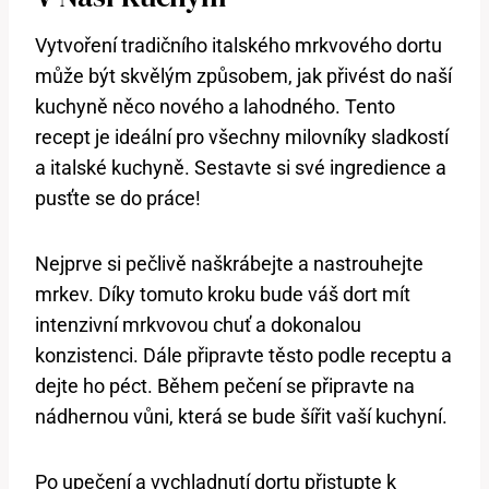
Vytvoření tradičního italského mrkvového dortu
může být skvělým způsobem, jak přivést do ‍naší‍
kuchyně něco nového a lahodného. Tento​
recept ⁤je ‍ideální pro všechny‍ milovníky‌ sladkostí
a italské kuchyně. Sestavte ⁤si své ingredience a
pusťte se ⁣do práce!
Nejprve si pečlivě naškrábejte a nastrouhejte
mrkev. Díky tomuto kroku bude‍ váš dort mít
intenzivní ⁣mrkvovou chuť a dokonalou
konzistenci. Dále připravte těsto podle receptu a
dejte ho péct. Během pečení se připravte na
nádhernou vůni,⁣ která se ​bude šířit‌ vaší kuchyní.
Po upečení a vychladnutí dortu přistupte k