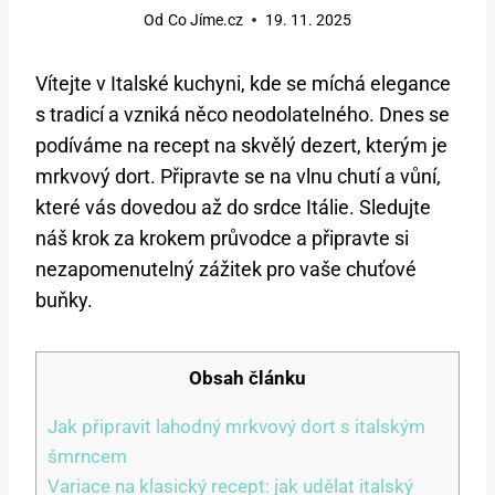
Od
Co Jíme.cz
19. 11. 2025
Vítejte v Italské kuchyni, kde​ se míchá elegance
s tradicí a⁤ vzniká něco neodolatelného. ⁤Dnes se
podíváme na‍ recept⁣ na skvělý dezert, kterým ⁣je
mrkvový⁤ dort. Připravte‍ se na vlnu chutí a vůní,
které vás dovedou⁣ až do srdce‍ Itálie. Sledujte
náš⁢ krok‌ za krokem⁣ průvodce a​ připravte ⁢si
nezapomenutelný ⁤zážitek pro vaše chuťové
buňky.
Obsah článku
Jak připravit lahodný mrkvový dort s italským
šmrncem
Variace na⁤ klasický​ recept: jak udělat italský ​