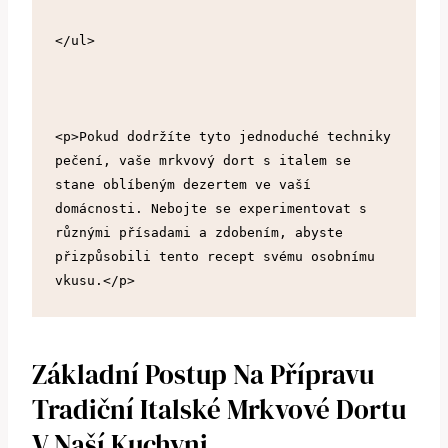
</ul>
<p>Pokud dodržíte tyto jednoduché techniky 
pečení, vaše mrkvový dort s italem se 
stane oblíbeným dezertem ve vaší 
domácnosti. Nebojte se experimentovat s 
různými přísadami a zdobením, abyste 
přizpůsobili tento recept svému osobnímu 
vkusu.</p>
Základní Postup Na⁤ Přípravu
Tradiční Italské Mrkvové Dortu
V ⁣naší Kuchyni