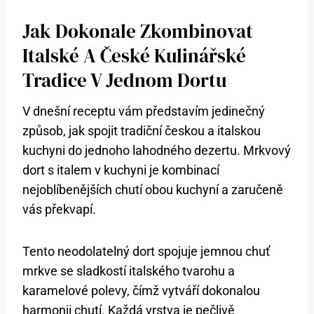
Jak Dokonale Zkombinovat
Italské A České ⁤kulinářské
Tradice V Jednom Dortu
V dnešní‍ receptu vám představím jedinečný
způsob, jak spojit tradiční českou a ‍italskou
kuchyni do jednoho lahodného dezertu. Mrkvový
dort s italem⁤ v kuchyni je kombinací
nejoblíbenějších chutí ‍obou kuchyní​ a⁢ zaručeně
vás překvapí.
Tento neodolatelný dort spojuje​ jemnou chuť
mrkve ‍se sladkostí italského⁤ tvarohu a
karamelové polevy, čímž vytváří dokonalou
harmonii chutí. Každá ‍vrstva je pečlivě