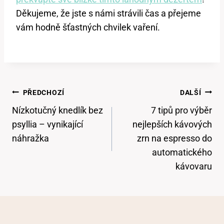
Děkujeme, že​ jste s námi strávili čas ‍a přejeme
vám hodně šťastných chvilek ⁤vaření.
Navigace
PŘEDCHOZÍ
DALŠÍ
Pro
Nízkotučný knedlík bez
7 tipů pro výběr
Příspěvek
psyllia – vynikající
nejlepších kávových
náhražka
zrn na espresso do
automatického
kávovaru