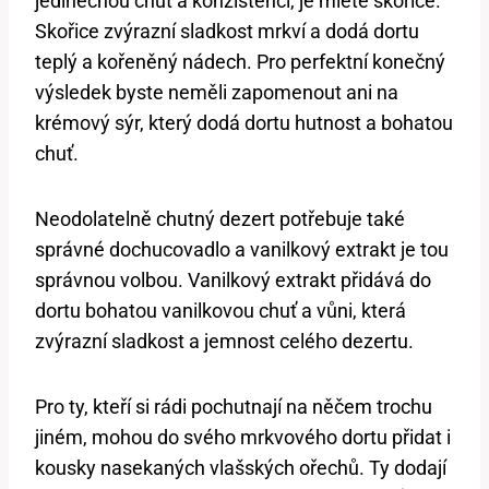
jedinečnou chuť a konzistenci,​ je mleté skořice.
⁢Skořice zvýrazní sladkost mrkví a dodá dortu
teplý a kořeněný nádech. Pro perfektní konečný⁤
výsledek byste neměli zapomenout ani na
krémový sýr, který dodá dortu hutnost a bohatou
chuť.
Neodolatelně chutný dezert potřebuje také
‍správné ⁤dochucovadlo a⁣ vanilkový extrakt‌ je tou
správnou volbou. Vanilkový extrakt přidává do
dortu bohatou vanilkovou chuť ⁣a vůni, ‍která⁢
zvýrazní ‍sladkost⁣ a ⁤jemnost celého dezertu.
Pro ty, kteří si rádi pochutnají na něčem ⁢trochu
jiném, mohou‌ do svého mrkvového dortu přidat i
kousky nasekaných vlašských ořechů.‍ Ty dodají