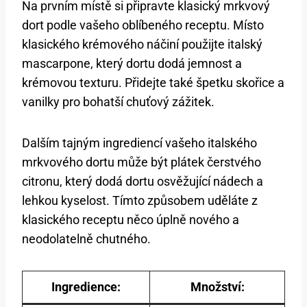
Na ‍prvním místě si připravte klasický mrkvový
dort podle vašeho oblíbeného receptu. Místo
‍klasického​ krémového ⁢náčiní použijte italský
mascarpone, který dortu dodá jemnost a
krémovou texturu. Přidejte také špetku skořice a
vanilky pro bohatší ‌chuťový zážitek.
Dalším tajným ingrediencí vašeho italského
mrkvového⁣ dortu může být plátek čerstvého
citronu, který dodá dortu ‍osvěžující nádech a
lehkou kyselost. Tímto ⁤způsobem uděláte z
klasického receptu něco úplně nového⁣ a
neodolatelně chutného.
Ingredience:
Množství: