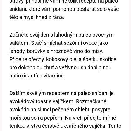
stravy, přinášíme vám několik receptů na paleo
snídani, které vám pomohou postarat se o vaše
tělo a mysl hned z rána.
Začněte svůj den s lahodným paleo ovocným
salátem. Stačí smíchat sezónní ovoce jako
jahody, borůvky a hroznové víno do mísy.
Přidejte ořechy, kokosový olej a špetku skořice
pro dokonalou chuť a výživnou snídani plnou
antioxidantů a vitamínů.
Dalším skvělým receptem na paleo snídani je
avokádový toast s vajíčkem. Rozmačkané
avokádo na slunci pečeném chlebu posypte
mořskou solí a pepřem. Na vrch přidejte mírně
tenkou vrstvu čerstvě ukvařeného vajíčka. Tento