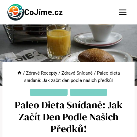
Přeskočit
CoJíme.cz
na
obsah
/
Zdravé Recepty
/
Zdravé Snídaně
/
Paleo dieta
snídaně: Jak začít den podle našich předků!
ZDRAVÉ RECEPTY
ZDRAVÉ SNÍDANĚ
Paleo Dieta Snídaně: Jak
Začít Den Podle Našich
Předků!