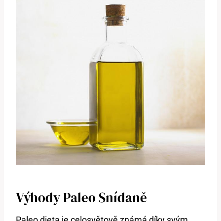
Výhody Paleo Snídaně
Paleo dieta je celosvětově známá díky svým