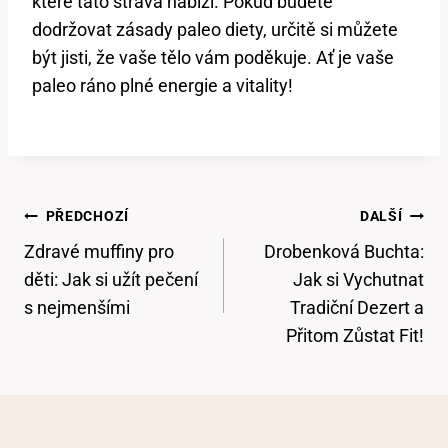
které tato strava nabízí. Pokud budete
dodržovat zásady paleo diety, určitě si můžete
být jisti, že vaše tělo vám poděkuje. Ať je vaše
paleo ráno plné energie a vitality!
Navigace
PŘEDCHOZÍ
DALŠÍ
Pro
Zdravé muffiny pro
Drobenková Buchta:
Příspěvek
děti: Jak si užít pečení
Jak si Vychutnat
s nejmenšími
Tradiční Dezert a
Přitom Zůstat Fit!