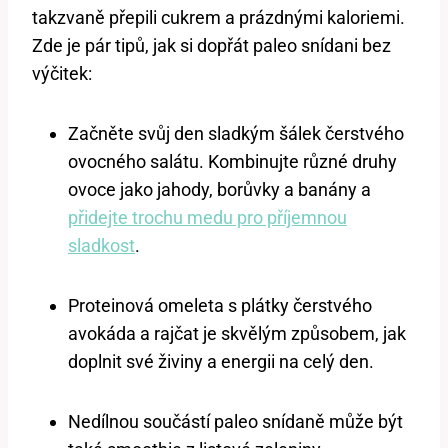
takzvaně přepili cukrem a prázdnými kaloriemi.
Zde je pár tipů, jak si dopřát paleo snídani bez
výčitek:
Začněte svůj den sladkým šálek čerstvého
ovocného salátu. Kombinujte různé druhy
ovoce jako jahody, borůvky a banány a
přidejte trochu medu pro příjemnou
sladkost
.
Proteinová omeleta s plátky čerstvého
avokáda a rajčat je skvělým způsobem, jak
doplnit své živiny a energii na celý den.
Nedílnou součástí paleo snídaně může být