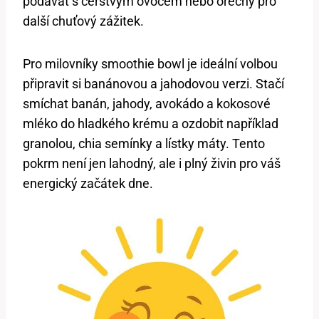
podávat s čerstvým ovocem nebo ořechy pro
další chuťový zážitek.
Pro milovníky smoothie bowl je ideální volbou
připravit si banánovou a jahodovou verzi. Stačí
smíchat banán, jahody, avokádo a kokosové
mléko do hladkého krému a ozdobit například
granolou, chia semínky a lístky máty. Tento
pokrm není jen lahodný, ale i plný živin pro váš
energický začátek dne.