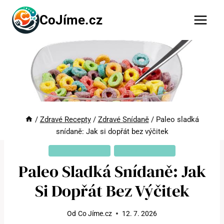
Přeskočit
CoJíme.cz
na
obsah
/
Zdravé Recepty
/
Zdravé Snídaně
/
Paleo sladká
snídaně: Jak si dopřát bez výčitek
ZDRAVÉ RECEPTY
ZDRAVÉ SNÍDANĚ
Paleo Sladká Snídaně: Jak
Si Dopřát Bez Výčitek
Od
Co Jíme.cz
12. 7. 2026