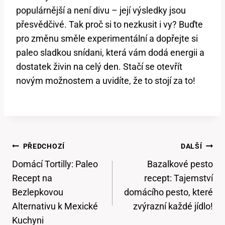
populárnější a není divu – její výsledky jsou
přesvědčivé. Tak proč si to nezkusit i vy? Buďte
pro změnu směle experimentální a dopřejte si
paleo sladkou snídani, která vám dodá energii a
dostatek živin na celý den. Stačí se otevřít
novým možnostem a uvidíte, že to stojí za to!
Navigace
PŘEDCHOZÍ
DALŠÍ
Pro
Domácí Tortilly: Paleo
Bazalkové pesto
Příspěvek
Recept na
recept: Tajemství
Bezlepkovou
domácího pesto, které
Alternativu k Mexické
zvýrazní každé jídlo!
Kuchyni