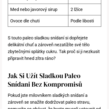
Med nebo javorový sirup
2 lžíce
Ovoce dle chuti
Podle libosti
S touto paleo sladkou snídaní si dopřejete
delikátní chuť a zároveň nezatížíte své tělo
zbytečnými splátky cukru. Tak proč si ji nezkusit
připravit hned zítra ráno?
Jak Si Užít Sladkou Paleo
Snídani Bez Kompromisů
Pokud jste milovníkem sladkých snídaní a
zároveň se snažíte dodržovat paleo stravu,
nemusíte se obávat, že byste museli ustoupit od