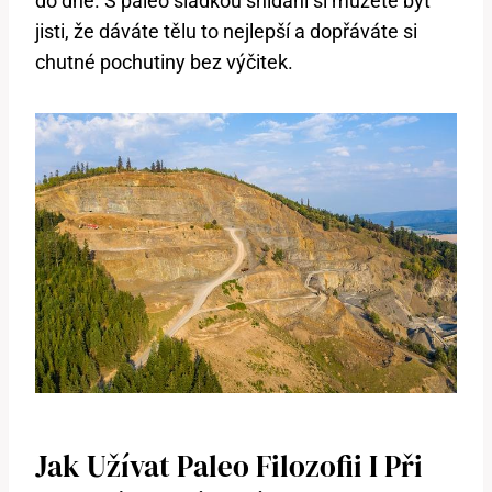
do dne. S paleo sladkou snídaní si můžete být
jisti, že dáváte tělu to nejlepší a dopřáváte si
chutné pochutiny bez výčitek.
Jak Užívat Paleo Filozofii I Při