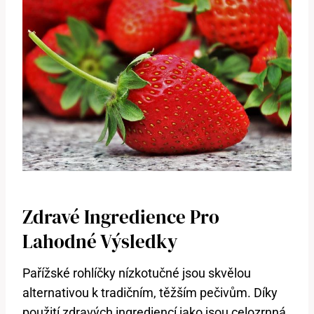
Zdravé Ingredience Pro
Lahodné Výsledky
Pařížské rohlíčky nízkotučné jsou skvělou
alternativou k tradičním, těžším pečivům. Díky
použití zdravých ingrediencí jako jsou celozrnná