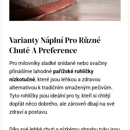
Varianty Náplní Pro Různé
Chutě A Preference
Pro milovníky sladké snídaně nebo svačiny
přinášíme lahodné
pařížské rohlíčky
nízkotučné
, které jsou lehkou a zdravou
alternativou k tradičním smaženým pečivům.
Tyto rohlíčky jsou ideální pro ty, kteří si chtějí
dopřát něco dobrého, ale zároveň dbají na své
zdraví a postavu.
Díky své lehké chuti a nízkému obsahu tuku jsou