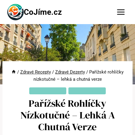
Přeskočit
CoJíme.cz
na
obsah
/
Zdravé Recepty
/
Zdravé Dezerty
/
Pařížské rohlíčky
nízkotučné – lehká a chutná verze
ZDRAVÉ DEZERTY
ZDRAVÉ RECEPTY
Pařížské Rohlíčky
Nízkotučné – Lehká A
Chutná Verze