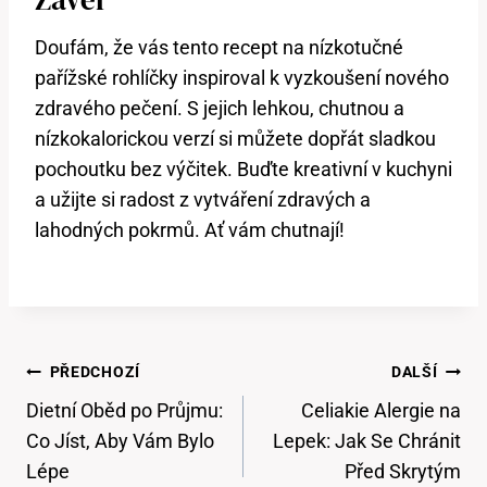
Doufám, že vás tento recept na nízkotučné
pařížské rohlíčky inspiroval k vyzkoušení nového
zdravého pečení. S jejich lehkou, chutnou a
nízkokalorickou verzí si můžete dopřát sladkou
pochoutku bez výčitek. Buďte kreativní v kuchyni
a užijte si radost z vytváření zdravých a
lahodných pokrmů. Ať vám chutnají!
Navigace
PŘEDCHOZÍ
DALŠÍ
Pro
Dietní Oběd po Průjmu:
Celiakie Alergie na
Příspěvek
Co Jíst, Aby Vám Bylo
Lepek: Jak Se Chránit
Lépe
Před Skrytým