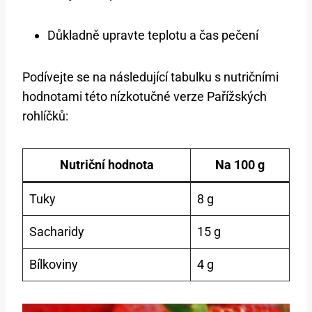
Důkladně upravte teplotu a čas pečení
Podívejte se na následující tabulku s nutričními
hodnotami této nízkotučné verze Pařížských
rohlíčků:
Nutriční hodnota
Na 100 g
Tuky
8 g
Sacharidy
15 g
Bílkoviny
4 g