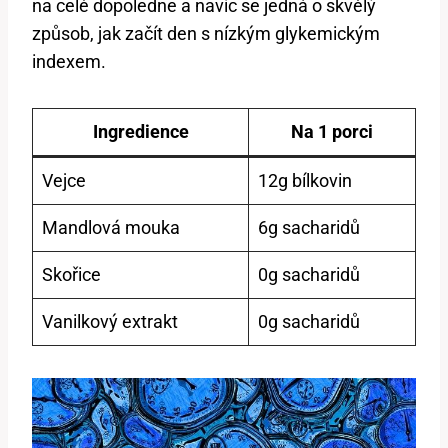
na celé dopoledne a navíc se jedná o skvělý
způsob, jak začít den s nízkým glykemickým
indexem.
Ingredience
Na 1 porci
Vejce
12g bílkovin
Mandlová mouka
6g sacharidů
Skořice
0g sacharidů
Vanilkový extrakt
0g sacharidů