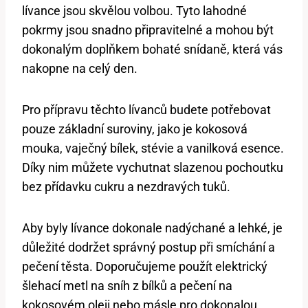
lívance jsou skvělou volbou. Tyto lahodné
pokrmy jsou snadno připravitelné a mohou být
dokonalým doplňkem bohaté snídaně, která vás
nakopne na celý den.
Pro přípravu těchto lívanců budete potřebovat
pouze základní suroviny, jako je kokosová
mouka, vaječný bílek, stévie a vanilková esence.
Díky nim můžete vychutnat slazenou pochoutku
bez přídavku cukru a nezdravých tuků.
Aby byly lívance dokonale nadýchané a lehké, je
důležité dodržet správný postup při smíchání a
pečení těsta. Doporučujeme použít elektrický
šlehací metl na sníh z bílků a pečení na
kokosovém oleji nebo másle pro dokonalou