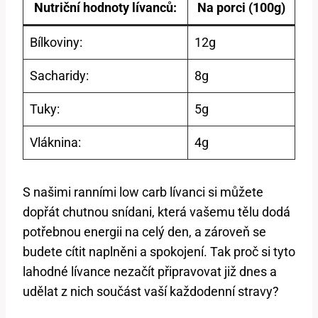
Nutriční hodnoty lívanců:
Na porci (100g)
Bílkoviny:
12g
Sacharidy:
8g
Tuky:
5g
Vláknina:
4g
S našimi ranními low carb lívanci si můžete
dopřát chutnou snídani, která vašemu tělu dodá
potřebnou energii na celý den, a zároveň se
budete cítit naplněni a spokojení. Tak proč si tyto
lahodné lívance nezačít připravovat již dnes a
udělat z nich součást vaší každodenní stravy?