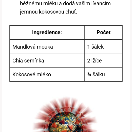
běžnému mléku a dodá vašim lívancím
jemnou kokosovou chuť.
Ingredience:
Počet
Mandlová mouka
1 šálek
Chia semínka
2 lžíce
Kokosové mléko
¾ šálku