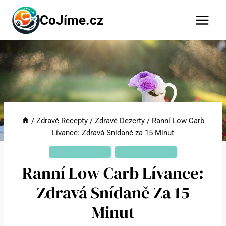
Přeskočit
CoJíme.cz
na
obsah
/
Zdravé Recepty
/
Zdravé Dezerty
/
Ranní Low Carb
Lívance: Zdravá Snídaně za 15 Minut
ZDRAVÉ DEZERTY
ZDRAVÉ RECEPTY
Ranní Low Carb Lívance:
Zdravá Snídaně Za 15
Minut