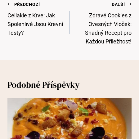
Navigace
PŘEDCHOZÍ
DALŠÍ
Pro
Celiakie z Krve: Jak
Zdravé Cookies z
Příspěvek
Spolehlivé Jsou Krevní
Ovesných Vloček:
Testy?
Snadný Recept pro
Každou Příležitost!
Podobné Příspěvky