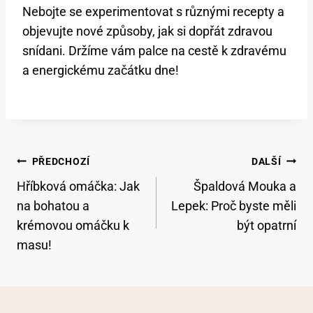
Nebojte se experimentovat s různými recepty a
objevujte nové způsoby, jak si dopřát zdravou
snídani. Držíme vám palce na cestě k zdravému
a energickému začátku dne!
Navigace
PŘEDCHOZÍ
DALŠÍ
Pro
Hříbková omáčka: Jak
Špaldová Mouka a
Příspěvek
na bohatou a
Lepek: Proč byste měli
krémovou omáčku k
být opatrní
masu!