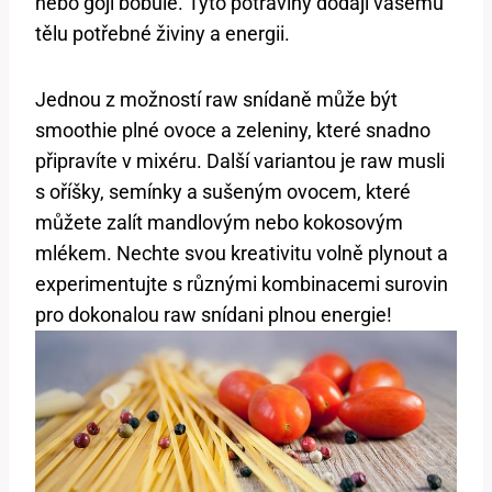
nebo goji bobule. Tyto potraviny dodají vašemu
tělu potřebné živiny a energii.
Jednou z možností raw snídaně může být
smoothie plné ovoce a zeleniny, které snadno
připravíte v mixéru. Další variantou je raw musli
s oříšky, semínky a sušeným ovocem, které
můžete zalít mandlovým nebo kokosovým
mlékem. Nechte svou kreativitu volně plynout a
experimentujte s různými kombinacemi surovin
pro dokonalou raw snídani plnou energie!