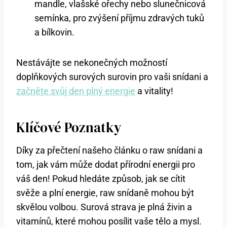
mandle, vlašské ořechy nebo slunečnicová
semínka, pro zvýšení příjmu zdravých tuků
a bílkovin.
Nestávájte se nekonečných možností
doplňkových surových surovin pro vaši snídani a
začněte svůj den plný energie
a vitality!
Klíčové Poznatky
Díky za přečtení našeho článku o raw snídani a
tom, jak vám může dodat přírodní energii pro
váš den! Pokud hledáte způsob, jak se cítit
svěže a plní energie, raw snídaně mohou být
skvělou volbou. Surová strava je plná živin a
vitamínů, které mohou posílit vaše tělo a mysl.