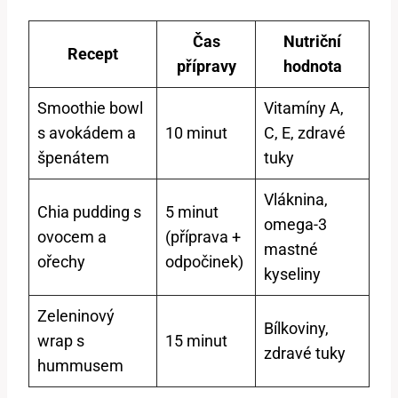
Čas
Nutriční
Recept
přípravy
hodnota
Smoothie bowl
Vitamíny A,
s avokádem a
10 minut
C, E, zdravé
špenátem
tuky
Vláknina,
Chia pudding s
5 minut
omega-3
ovocem a
(příprava +
mastné
ořechy
odpočinek)
kyseliny
Zeleninový
Bílkoviny,
wrap s
15 minut
zdravé tuky
hummusem