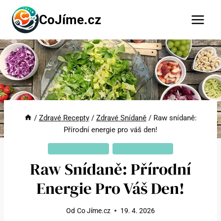
Přeskočit
CoJíme.cz
na
obsah
/
Zdravé Recepty
/
Zdravé Snídaně
/
Raw snídaně:
Přírodní energie pro váš den!
ZDRAVÉ RECEPTY
ZDRAVÉ SNÍDANĚ
Raw Snídaně: Přírodní
Energie Pro Váš Den!
Od
Co Jíme.cz
19. 4. 2026