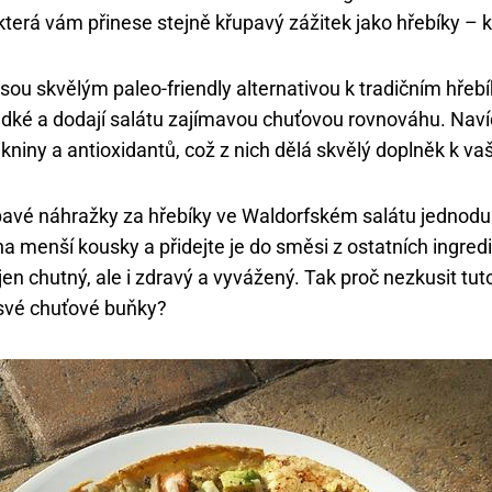
která vám přinese stejně křupavý zážitek jako hřebíky – 
sou skvělým paleo-friendly alternativou k tradičním hře
adké a dodají salátu zajímavou chuťovou rovnováhu. Naví
kniny a antioxidantů, což z nich dělá skvělý doplněk k vaš
pavé náhražky za hřebíky ve Waldorfském salátu jednodu
a menší kousky a přidejte je do směsi z ostatních ingredi
jen chutný, ale i zdravý a vyvážený. Tak proč nezkusit tu
t své chuťové buňky?