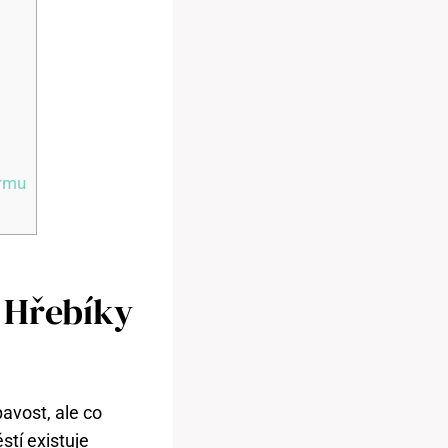
krmu
 Hřebíky
avost, ale co
stí existuje