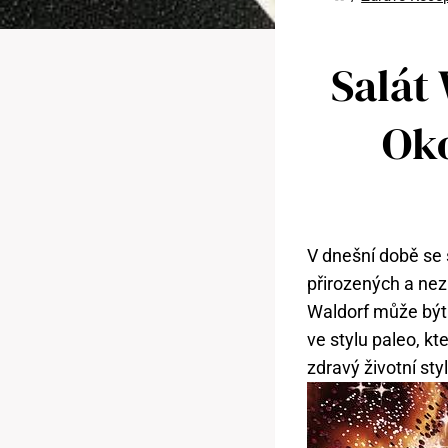
Salát
Oko
V dnešní době se 
přirozených a nez
Waldorf může být 
ve stylu paleo, k
zdravý životní sty