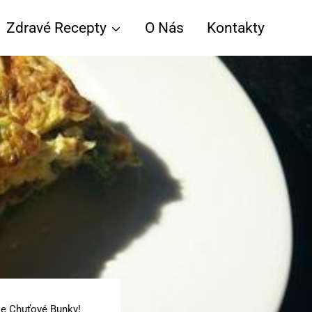
Zdravé Recepty
O Nás
Kontakty
še Chuťové Bunky!