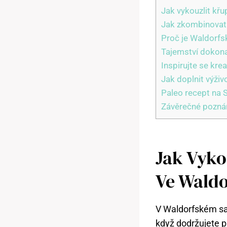
Jak vykouzlit kř
Jak zkombinovat 
Proč je Waldorfsk
Tajemství dokona
Inspirujte se kre
Jak doplnit výži
Paleo recept na 
Závěrečné pozn
Jak Vyko
Ve Waldo
V Waldorfském sal
když dodržujete p