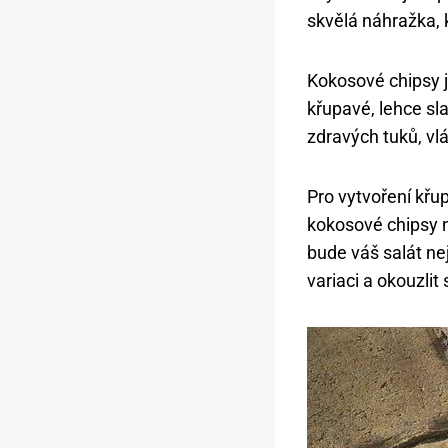
skvělá náhražka, 
Kokosové chipsy j
křupavé, lehce sl
zdravých tuků, vlá
Pro vytvoření křu
kokosové chipsy n
bude váš salát ne
variaci a okouzli