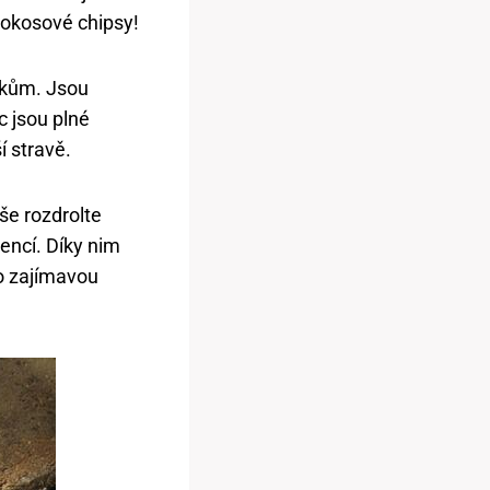
kokosové chipsy!
bíkům. Jsou
c jsou plné
í stravě.
še rozdrolte
encí. Díky nim
to zajímavou