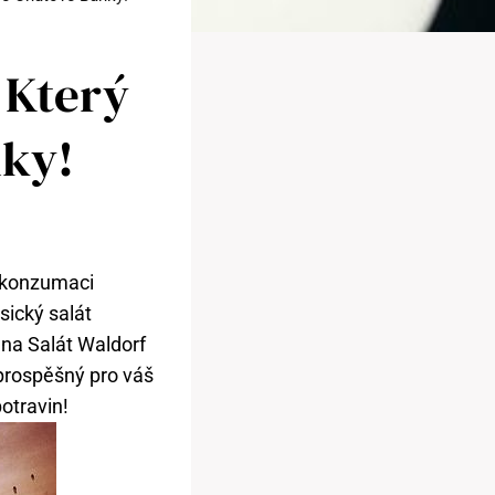
 Který
nky!
a konzumaci
sický salát
 na Salát Waldorf
 prospěšný pro váš
otravin!