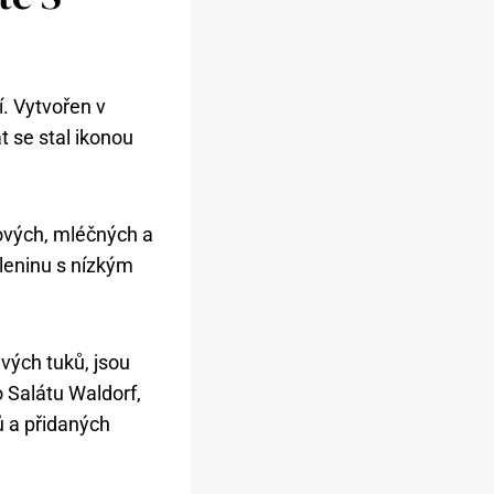
í. Vytvořen v
t se stal ikonou
ových, mléčných a
eleninu s nízkým
vých tuků, jsou
 Salátu Waldorf,
ů a přidaných