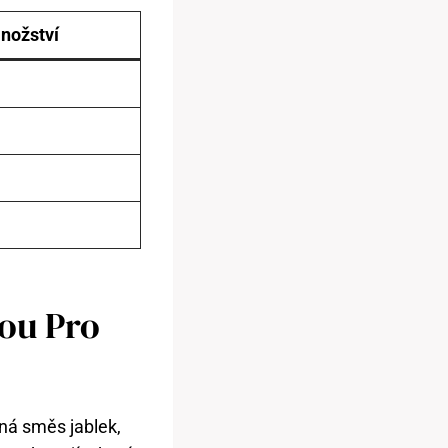
nožství
bou Pro
dná směs jablek,