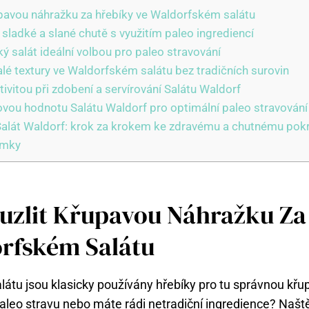
upavou náhražku za hřebíky ve Waldorfském salátu
sladké a slané chutě s využitím paleo ingrediencí
ý salát ideální volbou pro paleo stravování
lé textury ve Waldorfském salátu bez tradičních surovin
ativitou při zdobení a servírování Salátu Waldorf
vovou hodnotu Salátu Waldorf pro optimální paleo stravování
Salát Waldorf: krok za krokem ke zdravému a chutnému po
ámky
uzlit Křupavou Náhražku Za
rfském Salátu
átu jsou klasicky používány hřebíky pro tu správnou křup
aleo stravu nebo máte rádi netradiční ingredience? Naště