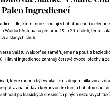
 Paleo Ingrediencí
radiční jídlo, které mnozí spojují s bohatou chutí a eleganc
 Waldorf-Astoria na přelomu 19. a 20. století, tento salá
h a slaných chutí.
o verze Salátu Waldorf se zaměřujeme na použití bezlepk
ů. Hlavní ingredience zahrnují čerstvé ovoce, ořechy a z
ísad, které mohou být vynikajícím zdrojem bílkovin a zdra
erpotravina přidává krémovou texturu a bohatou chuť do
 sáhnout po klasických dresincích plných nezdravých tuk