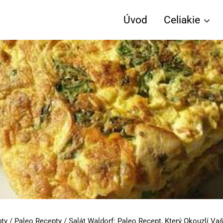
Úvod
Celiakie
pty
/
Paleo Recepty
/
Salát Waldorf: Paleo Recept, Který Okouzlí Va