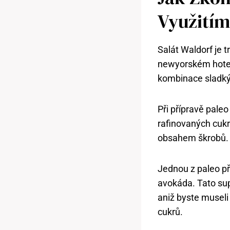
Využitím
Salát Waldorf je t
newyorském hotelu
kombinace sladkýc
Při přípravě pale
rafinovaných cukr
obsahem škrobů.
Jednou z paleo př
avokáda. Tato sup
aniž byste museli
cukrů.