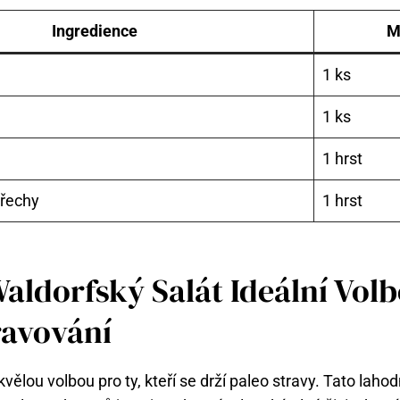
Ingredience
M
1 ks
1 ks
1 hrst
ořechy
1 hrst
Waldorfský Salát Ideální Vol
ravování
kvělou volbou pro ty, kteří se drží paleo stravy. Tato laho