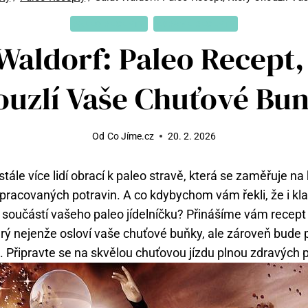
PALEO RECEPTY
ZDRAVÉ RECEPTY
 Waldorf: Paleo Recept,
uzlí Vaše Chuťové Bu
Od
Co Jíme.cz
20. 2. 2026
stále více lidí obrací k paleo stravě, která se zaměřuje n
pracovaných potravin. A co kdybychom vám řekli, že i kla
součástí vašeho paleo jídelníčku? Přinášíme vám recept
terý nejenže osloví vaše chuťové buňky, ale zároveň bude
l. Připravte se na skvělou chuťovou jízdu plnou zdravých p