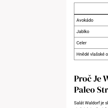
Avokádo
Jablko
Celer
Hnědé vlašské 
Proč Je 
Paleo St
Salát Waldorf je s