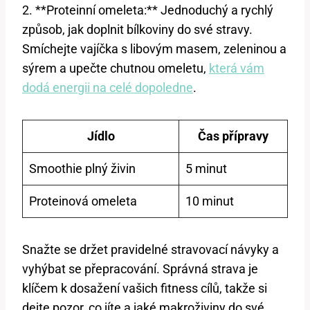
2. **Proteinní omeleta:** Jednoduchý a rychlý
způsob, jak doplnit bílkoviny do své stravy.
Smíchejte vajíčka s libovým masem, zeleninou a
sýrem a upečte chutnou omeletu,
která vám
dodá energii na celé dopoledne
.
Jídlo
Čas přípravy
Smoothie plný živin
5 minut
Proteinová omeleta
10 minut
Snažte se držet pravidelné stravovací návyky a
vyhýbat se přepracování. Správná strava je
klíčem k dosažení vašich fitness cílů, takže si
dejte pozor, co jíte a jaké makroživiny do své