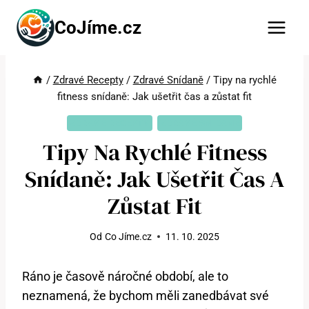
Přeskočit
CoJíme.cz
na
obsah
/
Zdravé Recepty
/
Zdravé Snídaně
/
Tipy na rychlé
fitness snídaně: Jak ušetřit čas a zůstat fit
ZDRAVÉ RECEPTY
ZDRAVÉ SNÍDANĚ
Tipy Na Rychlé Fitness
Snídaně: Jak Ušetřit Čas A
Zůstat Fit
Od
Co Jíme.cz
11. 10. 2025
Ráno je časově náročné období, ale to
neznamená, že bychom měli zanedbávat své