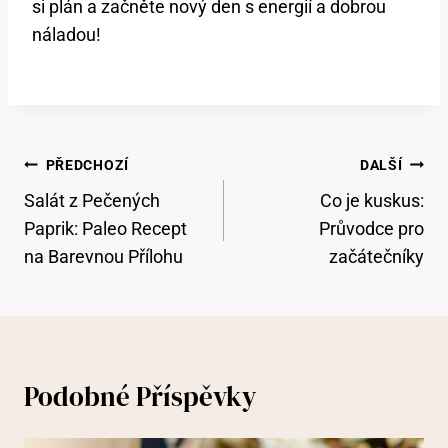
si plán a začněte nový den s energií a dobrou
náladou!
Navigace
PŘEDCHOZÍ
DALŠÍ
Pro
Salát z Pečených
Co je kuskus:
Příspěvek
Paprik: Paleo Recept
Průvodce pro
na Barevnou Přílohu
začátečníky
Podobné Příspěvky