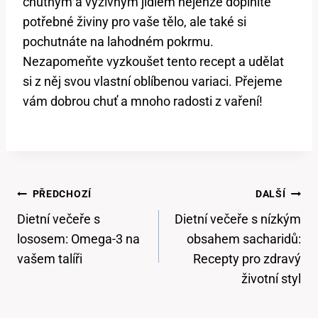
chutným a výživným jídlem nejenže doplníte
potřebné živiny pro vaše tělo, ale také si
pochutnáte na lahodném pokrmu.
Nezapomeňte vyzkoušet tento recept a udělat
si z něj svou vlastní oblíbenou variaci. Přejeme
vám dobrou chuť a mnoho radosti z vaření!
Navigace
PŘEDCHOZÍ
DALŠÍ
Pro
Dietní večeře s
Dietní večeře s nízkým
Příspěvek
lososem: Omega-3 na
obsahem sacharidů:
vašem talíři
Recepty pro zdravý
životní styl