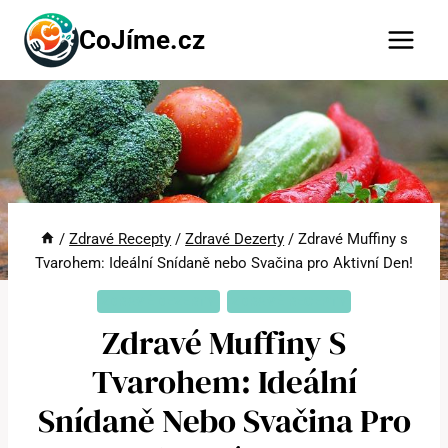
Přeskočit
CoJíme.cz
na
obsah
/
Zdravé Recepty
/
Zdravé Dezerty
/
Zdravé Muffiny s
Tvarohem: Ideální Snídaně nebo Svačina pro Aktivní Den!
ZDRAVÉ DEZERTY
ZDRAVÉ RECEPTY
Zdravé Muffiny S
Tvarohem: Ideální
Snídaně Nebo Svačina Pro