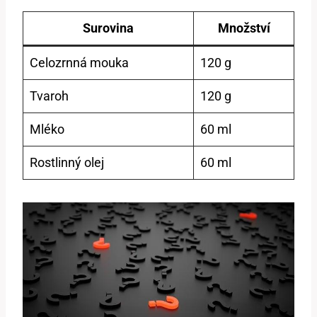
Surovina
Množství
Celozrnná mouka
120 g
Tvaroh
120 g
Mléko
60 ml
Rostlinný olej
60 ml