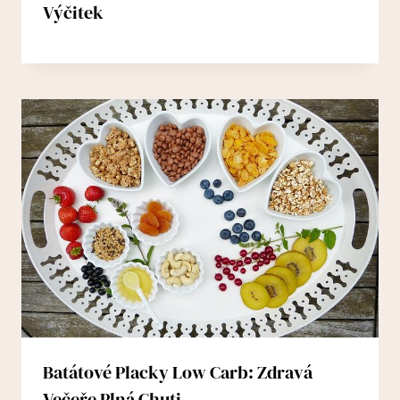
Výčitek
Batátové Placky Low Carb: Zdravá
Večeře Plná Chuti