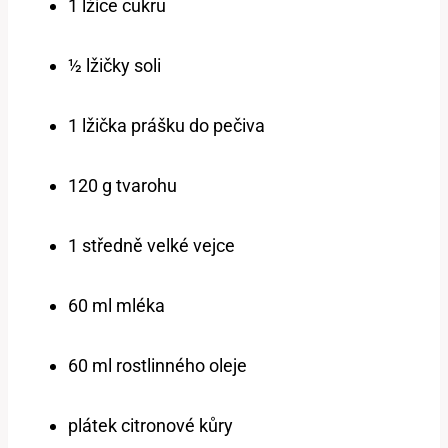
1 lžíce cukru
½ lžičky soli
1 lžička prášku do pečiva
120 g tvarohu
1 středně velké vejce
60 ml mléka
60 ml rostlinného oleje
plátek citronové kůry