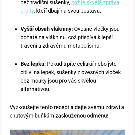
než tradiční sušenky,
což je skvělá zpráva
pro ty
, kteří dbají na svou postavu.
Vyšší obsah vlákniny:
Ovesné vločky jsou
bohaté na vlákninu, což přispívá k lepší
trávení a zdravému metabolismu.
Bez lepku:
Pokud trpíte celiakií nebo jste
citliví na lepek, sušenky z ovesných vloček
bez mouky jsou pro vás skvělou
alternativou.
Vyzkoušejte tento recept a dejte svému zdraví a
chuťovým buňkám zaslouženou odměnu!