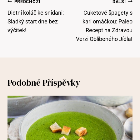
Navigace
PŘEDCHOZÍ
DALŠÍ
Pro
Dietní koláč ke snídani:
Cuketové špagety s
Příspěvek
Sladký start dne bez
kari omáčkou: Paleo
výčitek!
Recept na Zdravou
Verzi Oblíbeného Jídla!
Podobné Příspěvky