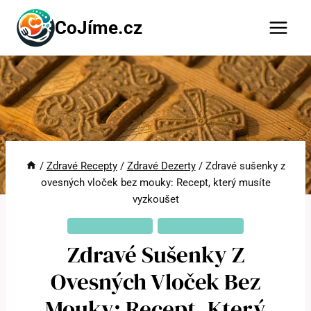
Přeskočit
CoJíme.cz
na
obsah
/
Zdravé Recepty
/
Zdravé Dezerty
/
Zdravé sušenky z
ovesných vloček bez mouky: Recept, který musíte
vyzkoušet
ZDRAVÉ DEZERTY
ZDRAVÉ RECEPTY
Zdravé Sušenky Z
Ovesných Vloček Bez
Mouky: Recept, Který