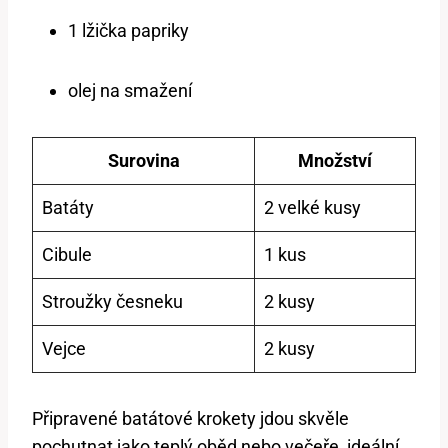
1 lžička papriky
olej na smažení
Surovina
Množství
Batáty
2 velké kusy
Cibule
1 kus
Stroužky česneku
2 kusy
Vejce
2 kusy
Připravené batátové krokety jdou skvěle
pochutnat jako teplý oběd nebo večeře, ideální