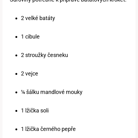
2 velké batáty
1 cibule
2 stroužky česneku
2 vejce
¼ šálku mandlové mouky
1 lžička soli
1 lžička černého pepře