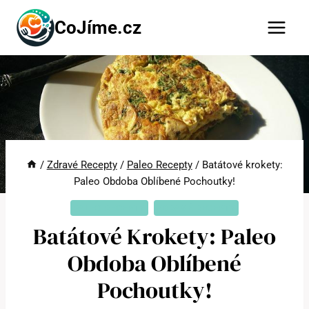
Přeskočit
CoJíme.cz
na
obsah
/
Zdravé Recepty
/
Paleo Recepty
/
Batátové krokety:
Paleo Obdoba Oblíbené Pochoutky!
PALEO RECEPTY
ZDRAVÉ RECEPTY
Batátové Krokety: Paleo
Obdoba Oblíbené
Pochoutky!