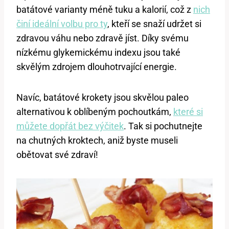
batátové varianty méně tuku a kalorií, což z
nich
činí ideální volbu pro ty
, kteří se snaží udržet si
zdravou váhu nebo zdravě jíst. Díky svému
nízkému glykemickému indexu jsou také
skvělým zdrojem dlouhotrvající energie.
Navíc, batátové krokety jsou skvělou paleo
alternativou k oblíbeným pochoutkám,
které si
můžete dopřát bez výčitek
. Tak si pochutnejte
na chutných kroktech, aniž byste museli
obětovat své zdraví!