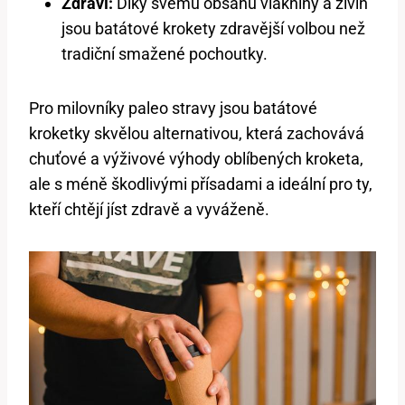
Zdraví:
Díky svému obsahu vlákniny a živin
jsou batátové krokety zdravější volbou než
tradiční smažené pochoutky.
Pro milovníky paleo stravy jsou batátové
kroketky skvělou alternativou, která zachovává
chuťové a výživové výhody oblíbených kroketa,
ale s méně škodlivými přísadami a ideální pro ty,
kteří chtějí jíst zdravě a vyváženě.