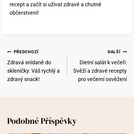
recept a začít si užívat zdravé a chutné
občerstvení!
Navigace
PŘEDCHOZÍ
DALŠÍ
Pro
Zdravá snídaně do
Dietní salát k večeři:
Příspěvek
skleničky: Váš rychlý a
Svěží a zdravé recepty
zdravý snack!
pro večerní osvěžení
Podobné Příspěvky