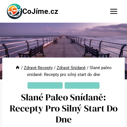
Přeskočit
CoJíme.cz
na
obsah
/
Zdravé Recepty
/
Zdravé Snídaně
/
Slané paleo
snídaně: Recepty pro silný start do dne
ZDRAVÉ RECEPTY
ZDRAVÉ SNÍDANĚ
Slané Paleo Snídaně:
Recepty Pro Silný Start Do
Dne