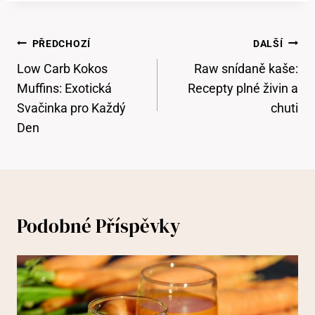
Navigace
PŘEDCHOZÍ
DALŠÍ
Pro
Low Carb Kokos
Raw snídaně kaše:
Příspěvek
Muffins: Exotická
Recepty plné živin a
Svačinka pro Každý
chuti
Den
Podobné Příspěvky