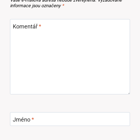
Vaše e-mailová adresa nebude zveřejněna.
Vyžadované
informace jsou označeny
*
Komentář
*
Jméno
*