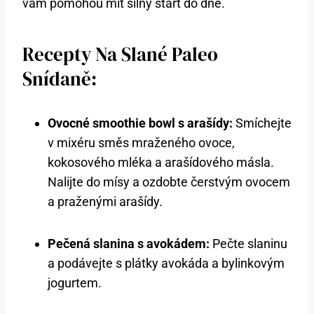
vám pomohou mít silný start do dne.
Recepty Na Slané Paleo
Snídaně:
Ovocné smoothie bowl s arašídy:
Smíchejte
v mixéru směs mraženého ovoce,
kokosového mléka a arašídového másla.
Nalijte do mísy a ozdobte čerstvým ovocem
a praženými arašídy.
Pečená slanina s avokádem:
Pečte slaninu
a podávejte s plátky avokáda a bylinkovým
jogurtem.